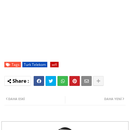
Tags
Turk Telekom
wifi
DAHA ESKI
DAHA YENI