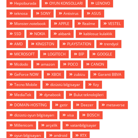
Hepsiburada
OYUN KONSOLLARI
LENOVO
teknosa
SONY
Antivirus
ASUS
Monster.notebook
APPLE
Realme
VESTEL
SSD
NOKIA
akbank
kablosuz kulaklık
AMD
KİNGSTON
PLAYSTATİON
trendyol
MİCROSOFT
LOGİTECH
BİP
GOOGLE
Mcdodo
amazon
POCO
CANON
GeForce NOW
XBOX
zubizu
Garanti BBVA
Tecno Mobile
dizüstü bilgisayar
fizy
MediaTek
dynabook
Bulut teknolojileri
DOMAİN-HOSTİNG
getir
Deezer
metaverse
dizüstü oyun bilgisayarı
visa
BOSCH
Millenicom
arçelik
vatanbilgisayar
oyun bilgisayarı
android
RTX