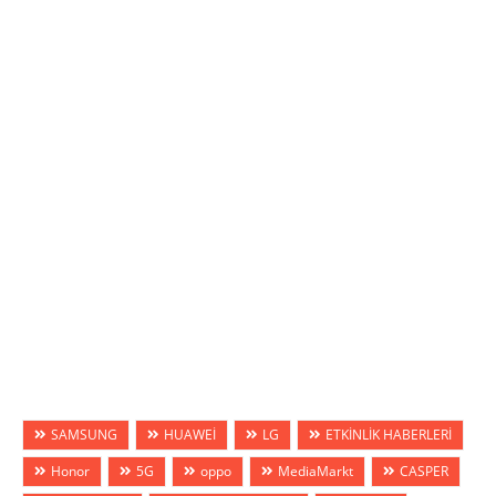
SAMSUNG
HUAWEİ
LG
ETKİNLİK HABERLERİ
Honor
5G
oppo
MediaMarkt
CASPER