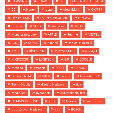
SAMSUNG
HUAWEİ
LG
ETKİNLİK HABERLERİ
5G
Honor
oppo
MediaMarkt
CASPER
Hepsiburada
OYUN KONSOLLARI
LENOVO
teknosa
SONY
Antivirus
ASUS
Monster.notebook
APPLE
Realme
VESTEL
SSD
NOKIA
akbank
kablosuz kulaklık
AMD
KİNGSTON
PLAYSTATİON
trendyol
MİCROSOFT
LOGİTECH
BİP
GOOGLE
Mcdodo
amazon
POCO
CANON
GeForce NOW
XBOX
zubizu
Garanti BBVA
Tecno Mobile
dizüstü bilgisayar
fizy
MediaTek
dynabook
Bulut teknolojileri
DOMAİN-HOSTİNG
getir
Deezer
metaverse
dizüstü oyun bilgisayarı
visa
BOSCH