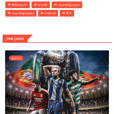
Millenicom
arçelik
vatanbilgisayar
oyun bilgisayarı
android
RTX
ÖNE ÇIKAN
digiturk