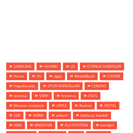
SAMSUNG
HUAWEİ
LG
ETKİNLİK HABERLERİ
Honor
5G
oppo
MediaMarkt
CASPER
Hepsiburada
OYUN KONSOLLARI
LENOVO
teknosa
SONY
Antivirus
ASUS
Monster.notebook
APPLE
Realme
VESTEL
SSD
NOKIA
akbank
kablosuz kulaklık
AMD
KİNGSTON
PLAYSTATİON
trendyol