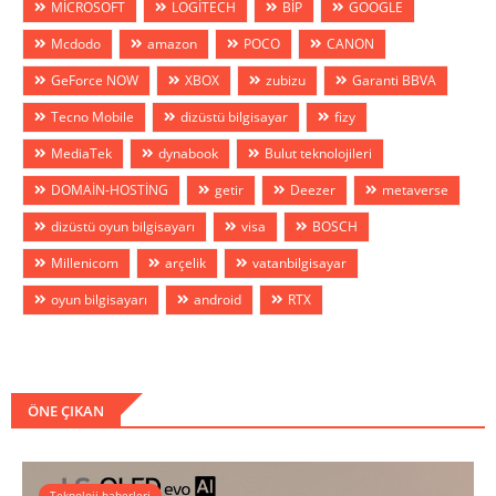
MİCROSOFT
LOGİTECH
BİP
GOOGLE
Mcdodo
amazon
POCO
CANON
GeForce NOW
XBOX
zubizu
Garanti BBVA
Tecno Mobile
dizüstü bilgisayar
fizy
MediaTek
dynabook
Bulut teknolojileri
DOMAİN-HOSTİNG
getir
Deezer
metaverse
dizüstü oyun bilgisayarı
visa
BOSCH
Millenicom
arçelik
vatanbilgisayar
oyun bilgisayarı
android
RTX
ÖNE ÇIKAN
Teknoloji haberleri