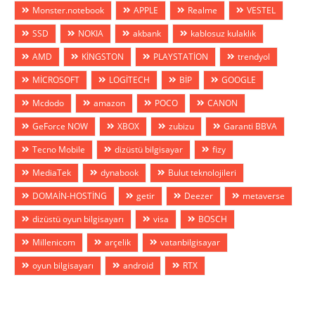
Monster.notebook
APPLE
Realme
VESTEL
SSD
NOKIA
akbank
kablosuz kulaklık
AMD
KİNGSTON
PLAYSTATİON
trendyol
MİCROSOFT
LOGİTECH
BİP
GOOGLE
Mcdodo
amazon
POCO
CANON
GeForce NOW
XBOX
zubizu
Garanti BBVA
Tecno Mobile
dizüstü bilgisayar
fizy
MediaTek
dynabook
Bulut teknolojileri
DOMAİN-HOSTİNG
getir
Deezer
metaverse
dizüstü oyun bilgisayarı
visa
BOSCH
Millenicom
arçelik
vatanbilgisayar
oyun bilgisayarı
android
RTX