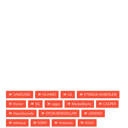
SAMSUNG
HUAWEİ
LG
ETKİNLİK HABERLERİ
Honor
5G
oppo
MediaMarkt
CASPER
Hepsiburada
OYUN KONSOLLARI
LENOVO
teknosa
SONY
Antivirus
ASUS