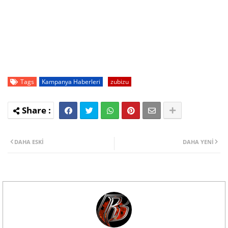
Tags
Kampanya Haberleri
zubizu
DAHA ESKI
DAHA YENI