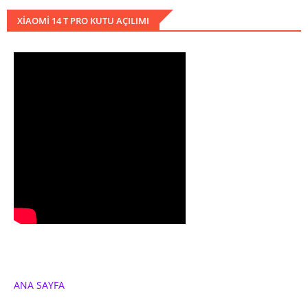
XIAOMI 14 T PRO KUTU AÇILIMI
ANA SAYFA