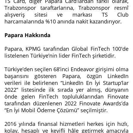
TS Card, diğer Papara Card’lardan farklı olarak,
Trabzonspor taraftarlarına, Trabzonspor resmî
alışveriş sitesi ve markası TS Club
harcamalarında %10 anında nakit kazandırıyor.
Papara Hakkında
Papara, KPMG tarafından Global FinTech 100'de
listelenen Türkiye’nin lider FinTech şirketidir.
Türkiye’den seçilen 68’inci Endeavor girişimi olma
başarısını gösteren Papara, özgün LinkedIn
verileri ile belirlenen “LinkedIn En İyi Startup’lar
2022” listesinde ilk sırada yer almış, dünyanın
önde gelen FinTech topluluklarından Finovate
tarafından düzenlenen 2022 Finovate Awards’da
“En İyi Mobil Ödeme Çözümü” seçilmiştir.
2016 yılında finansal hizmetleri herkes için hızlı,
kolay, hesaplı ve keyifli hâle getirmek amacıyla