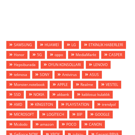
SAMSUNG
HUAWEİ
LG
ETKİNLİK HABERLERİ
Honor
5G
oppo
MediaMarkt
CASPER
Hepsiburada
OYUN KONSOLLARI
LENOVO
teknosa
SONY
Antivirus
ASUS
Monster.notebook
APPLE
Realme
VESTEL
SSD
NOKIA
akbank
kablosuz kulaklık
AMD
KİNGSTON
PLAYSTATİON
trendyol
MİCROSOFT
LOGİTECH
BİP
GOOGLE
Mcdodo
amazon
POCO
CANON
GeForce NOW
XBOX
zubizu
Garanti BBVA