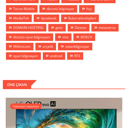
Tecno Mobile
dizüstü bilgisayar
fizy
MediaTek
dynabook
Bulut teknolojileri
DOMAİN-HOSTİNG
getir
Deezer
metaverse
dizüstü oyun bilgisayarı
visa
BOSCH
Millenicom
arçelik
vatanbilgisayar
oyun bilgisayarı
android
RTX
ÖNE ÇIKAN
Teknoloji haberleri