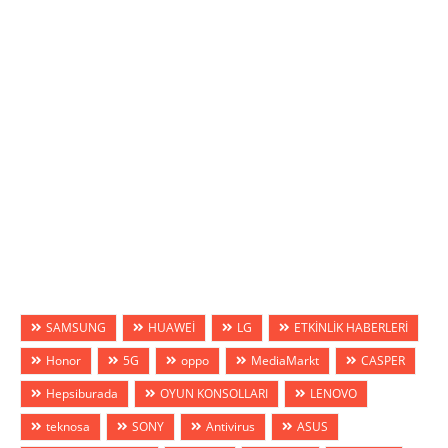
SAMSUNG
HUAWEİ
LG
ETKİNLİK HABERLERİ
Honor
5G
oppo
MediaMarkt
CASPER
Hepsiburada
OYUN KONSOLLARI
LENOVO
teknosa
SONY
Antivirus
ASUS