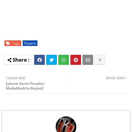
Tags
Papara
DAHA ESKI
DAHA YENI
Şahane Kasım Fırsatları
MediaMarkt’ta Başladı!