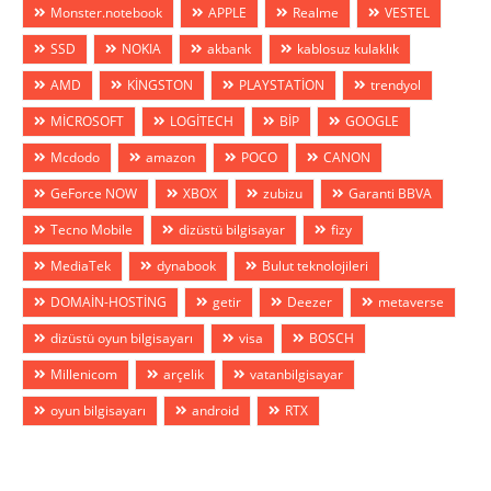
Monster.notebook
APPLE
Realme
VESTEL
SSD
NOKIA
akbank
kablosuz kulaklık
AMD
KİNGSTON
PLAYSTATİON
trendyol
MİCROSOFT
LOGİTECH
BİP
GOOGLE
Mcdodo
amazon
POCO
CANON
GeForce NOW
XBOX
zubizu
Garanti BBVA
Tecno Mobile
dizüstü bilgisayar
fizy
MediaTek
dynabook
Bulut teknolojileri
DOMAİN-HOSTİNG
getir
Deezer
metaverse
dizüstü oyun bilgisayarı
visa
BOSCH
Millenicom
arçelik
vatanbilgisayar
oyun bilgisayarı
android
RTX