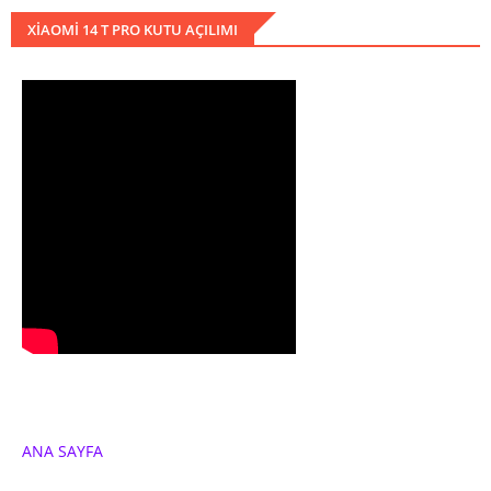
XIAOMI 14 T PRO KUTU AÇILIMI
ANA SAYFA