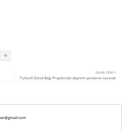
DAHA YENI
Turkcell Gönül Bağı Projeleri’yle deprem yaralarını saracak
haber@gmail.com