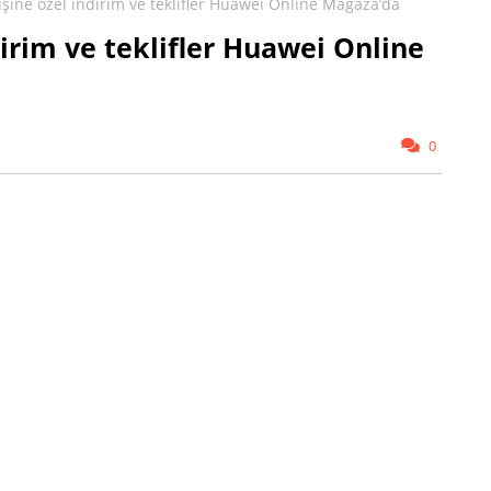
işine özel indirim ve teklifler Huawei Online Mağaza’da
dirim ve teklifler Huawei Online
0