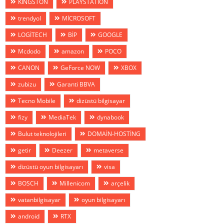
KİNGSTON
PLAYSTATİON
trendyol
MİCROSOFT
LOGİTECH
BİP
GOOGLE
Mcdodo
amazon
POCO
CANON
GeForce NOW
XBOX
zubizu
Garanti BBVA
Tecno Mobile
dizüstü bilgisayar
fizy
MediaTek
dynabook
Bulut teknolojileri
DOMAİN-HOSTİNG
getir
Deezer
metaverse
dizüstü oyun bilgisayarı
visa
BOSCH
Millenicom
arçelik
vatanbilgisayar
oyun bilgisayarı
android
RTX