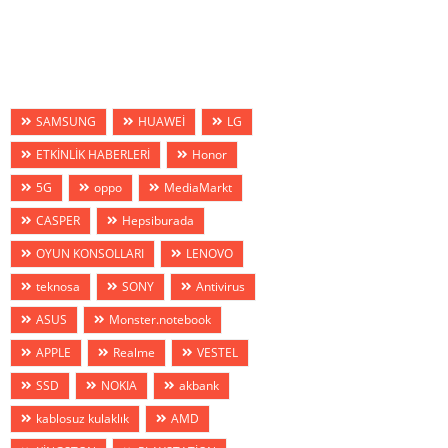
SAMSUNG
HUAWEİ
LG
ETKİNLİK HABERLERİ
Honor
5G
oppo
MediaMarkt
CASPER
Hepsiburada
OYUN KONSOLLARI
LENOVO
teknosa
SONY
Antivirus
ASUS
Monster.notebook
APPLE
Realme
VESTEL
SSD
NOKIA
akbank
kablosuz kulaklık
AMD