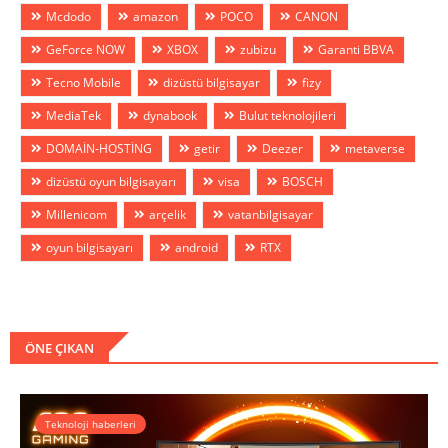
Mcdodo
amazon
POCO
CANON
GeForce NOW
XBOX
zubizu
Garanti BBVA
Tecno Mobile
dizüstü bilgisayar
fizy
MediaTek
dynabook
Bulut teknolojileri
DOMAİN-HOSTİNG
getir
Deezer
metaverse
dizüstü oyun bilgisayarı
visa
BOSCH
Millenicom
arçelik
vatanbilgisayar
oyun bilgisayarı
android
RTX
ÖNE ÇIKAN
Teknoloji haberleri