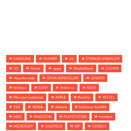
SAMSUNG
HUAWEİ
LG
ETKİNLİK HABERLERİ
5G
Honor
oppo
MediaMarkt
CASPER
Hepsiburada
OYUN KONSOLLARI
LENOVO
teknosa
SONY
Antivirus
ASUS
Monster.notebook
APPLE
Realme
VESTEL
SSD
NOKIA
akbank
kablosuz kulaklık
AMD
KİNGSTON
PLAYSTATİON
trendyol
MİCROSOFT
LOGİTECH
BİP
GOOGLE