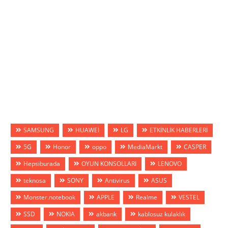
SAMSUNG
HUAWEİ
LG
ETKİNLİK HABERLERİ
5G
Honor
oppo
MediaMarkt
CASPER
Hepsiburada
OYUN KONSOLLARI
LENOVO
teknosa
SONY
Antivirus
ASUS
Monster.notebook
APPLE
Realme
VESTEL
SSD
NOKIA
akbank
kablosuz kulaklık