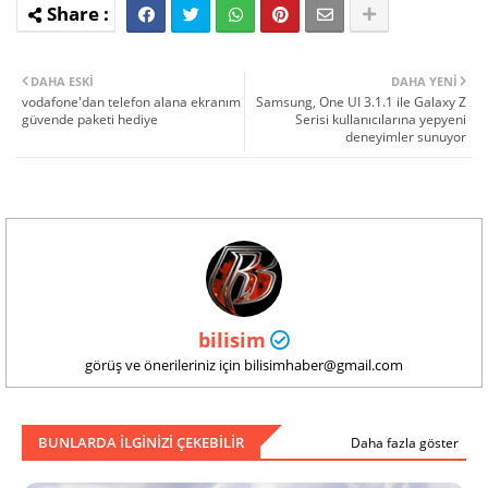
DAHA ESKI
DAHA YENI
vodafone'dan telefon alana ekranım
Samsung, One UI 3.1.1 ile Galaxy Z
güvende paketi hediye
Serisi kullanıcılarına yepyeni
deneyimler sunuyor
bilisim
görüş ve önerileriniz için bilisimhaber@gmail.com
BUNLARDA ILGINIZI ÇEKEBILIR
Daha fazla göster