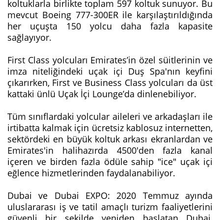
koltuklarla birlikte toplam 597 koltuk sunuyor. Bu
mevcut Boeing 777-300ER ile karşılaştırıldığında
her uçuşta 150 yolcu daha fazla kapasite
sağlayıyor.
First Class yolcuları Emirates’in özel süitlerinin ve
imza niteliğindeki uçak içi Duş Spa'nın keyfini
çıkarırken, First ve Business Class yolcuları da üst
kattaki ünlü Uçak İçi Lounge’da dinlenebiliyor.
Tüm sınıflardaki yolcular aileleri ve arkadaşları ile
irtibatta kalmak için ücretsiz kablosuz internetten,
sektördeki en büyük koltuk arkası ekranlardan ve
Emirates'in halihazırda 4500'den fazla kanal
içeren ve birden fazla ödüle sahip "ice" uçak içi
eğlence hizmetlerinden faydalanabiliyor.
Dubai ve Dubai EXPO: 2020 Temmuz ayında
uluslararası iş ve tatil amaçlı turizm faaliyetlerini
güvenli bir şekilde yeniden başlatan Dubai,