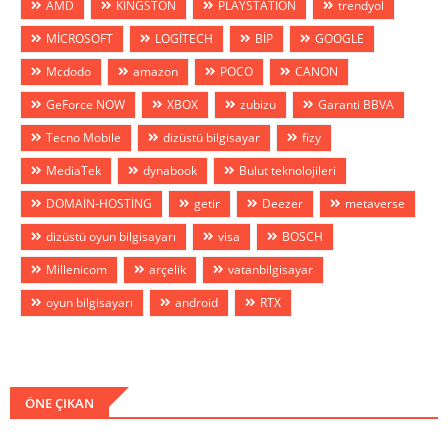
AMD
KİNGSTON
PLAYSTATİON
trendyol
MİCROSOFT
LOGİTECH
BİP
GOOGLE
Mcdodo
amazon
POCO
CANON
GeForce NOW
XBOX
zubizu
Garanti BBVA
Tecno Mobile
dizüstü bilgisayar
fizy
MediaTek
dynabook
Bulut teknolojileri
DOMAİN-HOSTİNG
getir
Deezer
metaverse
dizüstü oyun bilgisayarı
visa
BOSCH
Millenicom
arçelik
vatanbilgisayar
oyun bilgisayarı
android
RTX
ÖNE ÇIKAN