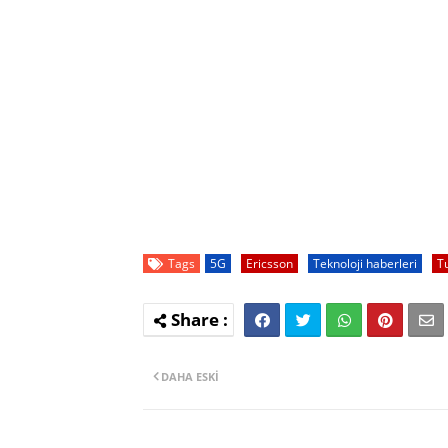
Tags
5G
Ericsson
Teknoloji haberleri
T
DAHA ESKI