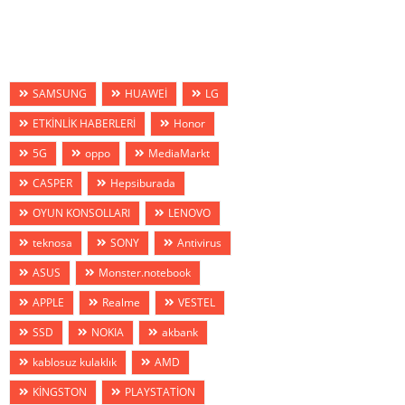
SAMSUNG
HUAWEİ
LG
ETKİNLİK HABERLERİ
Honor
5G
oppo
MediaMarkt
CASPER
Hepsiburada
OYUN KONSOLLARI
LENOVO
teknosa
SONY
Antivirus
ASUS
Monster.notebook
APPLE
Realme
VESTEL
SSD
NOKIA
akbank
kablosuz kulaklık
AMD
KİNGSTON
PLAYSTATİON