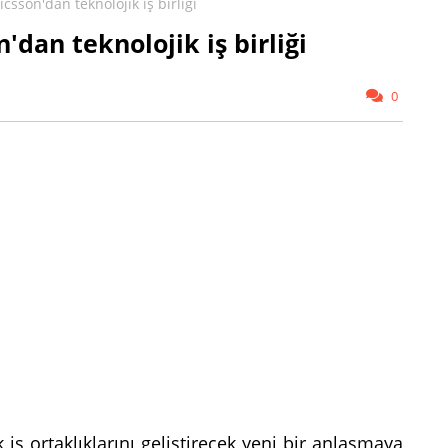
csson'dan teknolojik iş birliği
'dan teknolojik iş birliği
0
iş ortaklıklarını geliştirecek yeni bir anlaşmaya