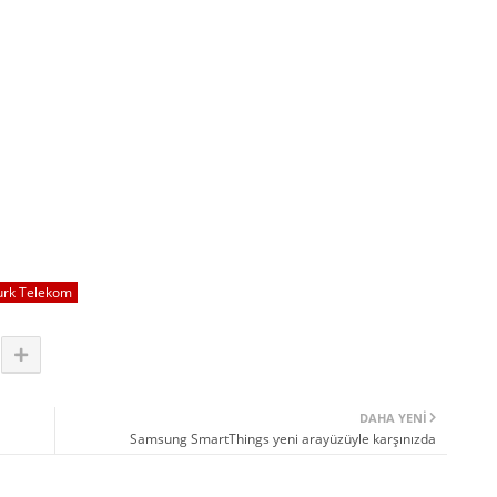
urk Telekom
DAHA YENI
Samsung SmartThings yeni arayüzüyle karşınızda