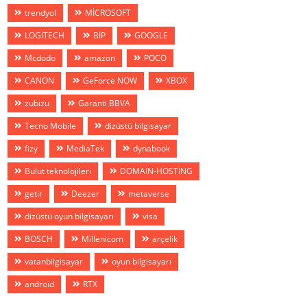
trendyol
MİCROSOFT
LOGİTECH
BİP
GOOGLE
Mcdodo
amazon
POCO
CANON
GeForce NOW
XBOX
zubizu
Garanti BBVA
Tecno Mobile
dizüstü bilgisayar
fizy
MediaTek
dynabook
Bulut teknolojileri
DOMAİN-HOSTİNG
getir
Deezer
metaverse
dizüstü oyun bilgisayarı
visa
BOSCH
Millenicom
arçelik
vatanbilgisayar
oyun bilgisayarı
android
RTX