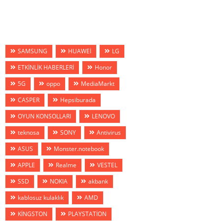
SAMSUNG
HUAWEİ
LG
ETKİNLİK HABERLERİ
Honor
5G
oppo
MediaMarkt
CASPER
Hepsiburada
OYUN KONSOLLARI
LENOVO
teknosa
SONY
Antivirus
ASUS
Monster.notebook
APPLE
Realme
VESTEL
SSD
NOKIA
akbank
kablosuz kulaklık
AMD
KİNGSTON
PLAYSTATİON