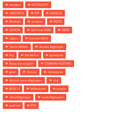
trendyol
MİCROSOFT
LOGİTECH
BİP
GOOGLE
Mcdodo
amazon
POCO
CANON
GeForce NOW
XBOX
zubizu
Garanti BBVA
Tecno Mobile
dizüstü bilgisayar
fizy
MediaTek
dynabook
Bulut teknolojileri
DOMAİN-HOSTİNG
getir
Deezer
metaverse
dizüstü oyun bilgisayarı
visa
BOSCH
Millenicom
arçelik
vatanbilgisayar
oyun bilgisayarı
android
RTX