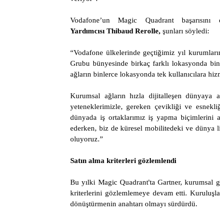
Vodafone’un Magic Quadrant başarısını 
Yardımcısı
Thibaud Rerolle
,
şunları söyledi:
“Vodafone ülkelerinde geçtiğimiz yıl kurumları
Grubu bünyesinde birkaç farklı lokasyonda bin
ağların binlerce lokasyonda tek kullanıcılara hi
Kurumsal ağların hızla dijitalleşen dünyaya
yeteneklerimizle, gereken çevikliği ve esnekli
dünyada iş ortaklarımız iş yapma biçimlerin
ederken, biz de küresel mobilitedeki ve dünya lid
oluyoruz.”
Satın alma kriterleri gözlemlendi
Bu yılki Magic Quadrant'ta Gartner, kurumsal g
kriterlerini gözlemlemeye devam etti. Kuruluş
dönüştürmenin anahtarı olmayı sürdürdü.