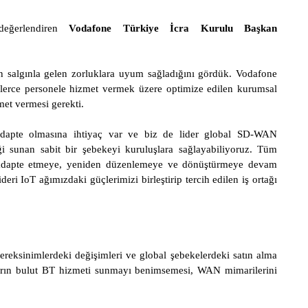
değerlendiren
Vodafone Türkiye İcra Kurulu Başkan
n salgınla gelen zorluklara uyum sağladığını gördük. Vodafone
lerce personele hizmet vermek üzere optimize edilen kurumsal
zmet vermesi gerekti.
 adapte olmasına ihtiyaç var ve biz de lider global SD-WAN
ği sunan sabit bir şebekeyi kuruluşlara sağlayabiliyoruz. Tüm
i adapte etmeye, yeniden düzenlemeye ve dönüştürmeye devam
eri IoT ağımızdaki güçlerimizi birleştirip tercih edilen iş ortağı
ereksinimlerdeki değişimleri ve global şebekelerdeki satın alma
ların bulut BT hizmeti sunmayı benimsemesi, WAN mimarilerini