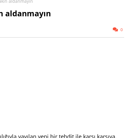
akın aldanmayın
n aldanmayın
0
ığıyla yayılan yeni bir tehdit ile karşı karşıya.