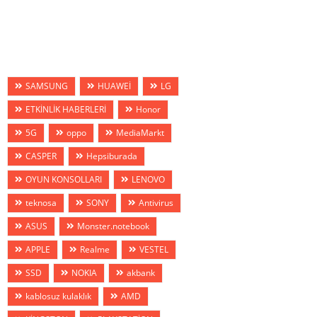
SAMSUNG
HUAWEİ
LG
ETKİNLİK HABERLERİ
Honor
5G
oppo
MediaMarkt
CASPER
Hepsiburada
OYUN KONSOLLARI
LENOVO
teknosa
SONY
Antivirus
ASUS
Monster.notebook
APPLE
Realme
VESTEL
SSD
NOKIA
akbank
kablosuz kulaklık
AMD