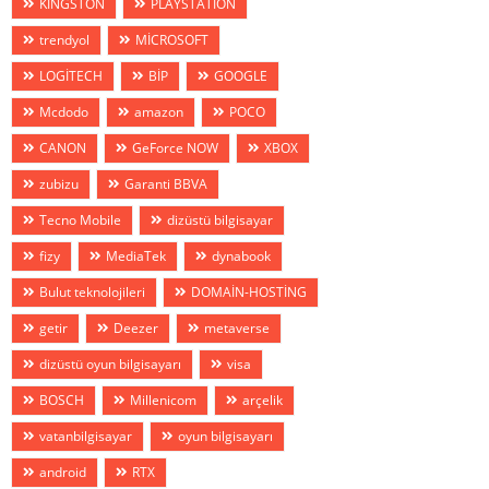
KİNGSTON
PLAYSTATİON
trendyol
MİCROSOFT
LOGİTECH
BİP
GOOGLE
Mcdodo
amazon
POCO
CANON
GeForce NOW
XBOX
zubizu
Garanti BBVA
Tecno Mobile
dizüstü bilgisayar
fizy
MediaTek
dynabook
Bulut teknolojileri
DOMAİN-HOSTİNG
getir
Deezer
metaverse
dizüstü oyun bilgisayarı
visa
BOSCH
Millenicom
arçelik
vatanbilgisayar
oyun bilgisayarı
android
RTX