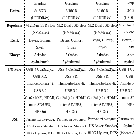
Graph
Graphics
Graphics
Graphics
8/16
Hafıza
8/16GB
8/16GB
8/16GB
(LPDDR
(LPDDR4x)
(LPDDR4x)
(LPDDR4x)
M.2 Dual S
Depolama
M.2 Dual SSD slots
M.2 Dual SSD slots
M.2 Dual SSD slots
(NVMe
(NVMe
)
(NVMe
)
(NVMe
)
TM
TM
TM
Beyaz, Gümüş,
Beyaz, G
Renk
Beyaz, Gümüş,
Beyaz, Gümüş,
Siyah
Siya
Siyah
Siyah
Klavye
Arkadan
Arkadan
Arkadan
Arkad
Aydınlatmalı
Aydınlatmalı
Aydınlatmalı
Aydınlat
I/O Port
USB 4 Gen3x2(x2,
USB 4 Gen3x2(x2,
USB 4 Gen3x2(x2,
USB 4 Gen
USB PD,
USB PD,
USB PD,
USB P
Thunderbolt
4),
Thunderbolt
4),
Thunderbolt
4),
Thunderbol
TM
TM
TM
USB 3.2
USB 3.2
USB 3.2
USB 3.2 G
Gen2x1(x2), HDMI,
Gen2x1(x2), HDMI,
Gen2x1(x2), HDMI,
microSD
microSD/UFS,
microSD/UFS,
microSD/UFS,
HP-O
HP-Out
HP-Out
HP-Out
Parmak izi okuyucu,
Parmak izi 
USP
Parmak izi okuyucu,
Parmak izi okuyucu,
US Askeri Standart
Stylus 
US Askeri Standart
US Askeri Standart
810G Uyumu, DTS
(Wacom AE
810G Uyumu, DTS
810G Uyumu, DTS