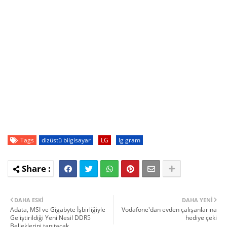
Tags
dizüstü bilgisayar
LG
lg gram
DAHA ESKI
DAHA YENI
Adata, MSI ve Gigabyte İşbirliğiyle
Vodafone'dan evden çalışanlarına
Geliştirildiği Yeni Nesil DDR5
hediye çeki
Belleklerini tanıtacak