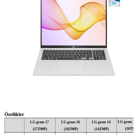
Özellikler
LG gram 16
LG gram 17
LG gram 16
LG gram 14
(16T9
(17Z90P)
(16Z90P)
(14Z90P)