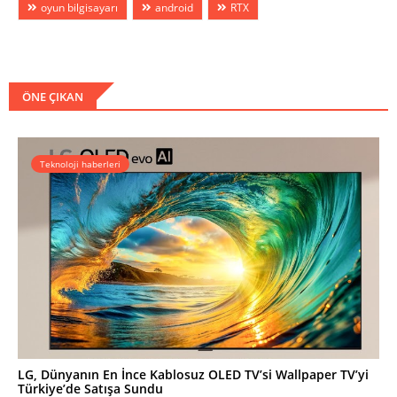
oyun bilgisayarı
android
RTX
ÖNE ÇIKAN
Teknoloji haberleri
LG, Dünyanın En İnce Kablosuz OLED TV’si Wallpaper TV’yi
Türkiye’de Satışa Sundu