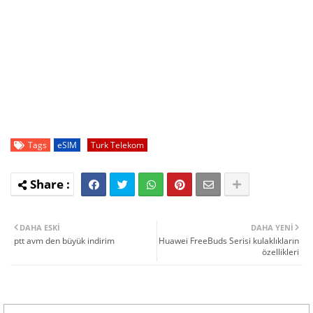
Tags
eSIM
Turk Telekom
DAHA ESKI
DAHA YENI
ptt avm den büyük indirim
Huawei FreeBuds Serisi kulaklıkların
özellikleri