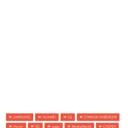
SAMSUNG
HUAWEİ
LG
ETKİNLİK HABERLERİ
Honor
5G
oppo
MediaMarkt
CASPER