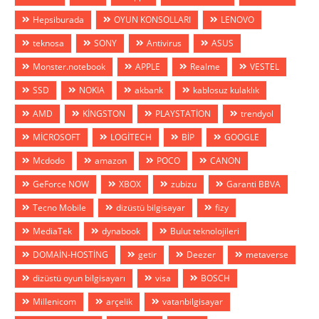
Hepsiburada
OYUN KONSOLLARI
LENOVO
teknosa
SONY
Antivirus
ASUS
Monster.notebook
APPLE
Realme
VESTEL
SSD
NOKIA
akbank
kablosuz kulaklık
AMD
KİNGSTON
PLAYSTATİON
trendyol
MİCROSOFT
LOGİTECH
BİP
GOOGLE
Mcdodo
amazon
POCO
CANON
GeForce NOW
XBOX
zubizu
Garanti BBVA
Tecno Mobile
dizüstü bilgisayar
fizy
MediaTek
dynabook
Bulut teknolojileri
DOMAİN-HOSTİNG
getir
Deezer
metaverse
dizüstü oyun bilgisayarı
visa
BOSCH
Millenicom
arçelik
vatanbilgisayar