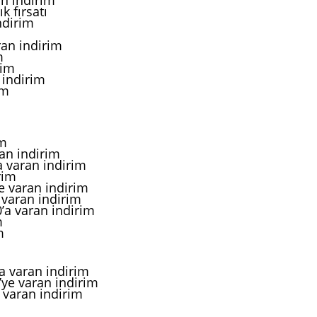
k fırsatı
ndirim
ran indirim
m
rim
 indirim
im
im
ran indirim
a varan indirim
rim
 varan indirim
 varan indirim
’a varan indirim
m
m
a varan indirim
ye varan indirim
 varan indirim