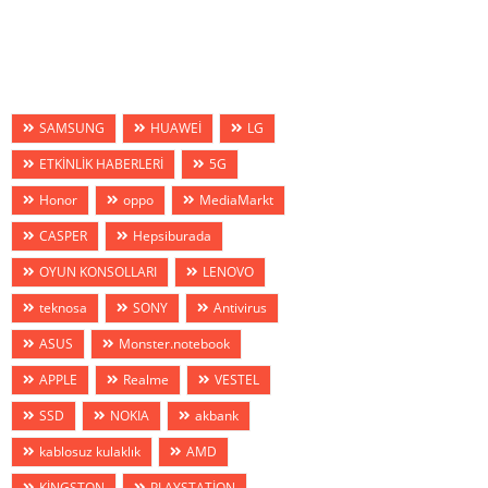
SAMSUNG
HUAWEİ
LG
ETKİNLİK HABERLERİ
5G
Honor
oppo
MediaMarkt
CASPER
Hepsiburada
OYUN KONSOLLARI
LENOVO
teknosa
SONY
Antivirus
ASUS
Monster.notebook
APPLE
Realme
VESTEL
SSD
NOKIA
akbank
kablosuz kulaklık
AMD
KİNGSTON
PLAYSTATİON