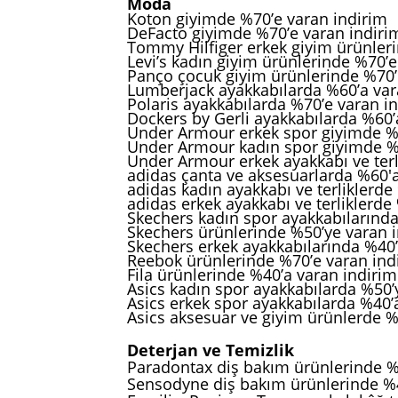
Moda
Koton giyimde %70’e varan indiri
DeFacto giyimde %70’e varan indiri
Tommy Hilfiger erkek giyim ürünler
Levi’s kadın giyim ürünlerinde %70’e
Panço çocuk giyim ürünlerinde %70’
Lumberjack ayakkabılarda %60’a var
Polaris ayakkabılarda %70’e varan i
Dockers by Gerli ayakkabılarda %60’
Under Armour erkek spor giyimde %5
Under Armour kadın spor giyimde %
Under Armour erkek ayakkabı ve terl
adidas çanta ve aksesuarlarda %60'a
adidas kadın ayakkabı ve terliklerde
adidas erkek ayakkabı ve terliklerde
Skechers kadın spor ayakkabılarında
Skechers ürünlerinde %50’ye varan 
Skechers erkek ayakkabılarında %40’
Reebok ürünlerinde %70’e varan ind
Fila ürünlerinde %40’a varan indirim
Asics kadın spor ayakkabılarda %50’
Asics erkek spor ayakkabılarda %40’
Asics aksesuar ve giyim ürünlerde %
Deterjan ve Temizlik
Paradontax diş bakım ürünlerinde %
Sensodyne diş bakım ürünlerinde %4