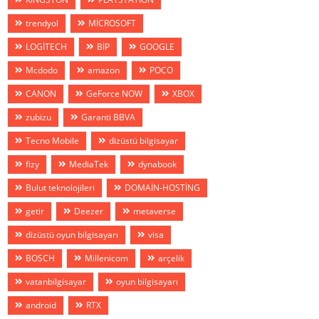
trendyol
MİCROSOFT
LOGİTECH
BİP
GOOGLE
Mcdodo
amazon
POCO
CANON
GeForce NOW
XBOX
zubizu
Garanti BBVA
Tecno Mobile
dizüstü bilgisayar
fizy
MediaTek
dynabook
Bulut teknolojileri
DOMAİN-HOSTİNG
getir
Deezer
metaverse
dizüstü oyun bilgisayarı
visa
BOSCH
Millenicom
arçelik
vatanbilgisayar
oyun bilgisayarı
android
RTX