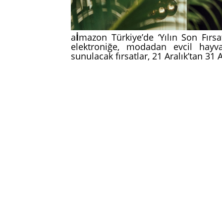
a
İ
mazon Türkiye’de ‘Yılın Son Fırs
elektroniğe, modadan evcil hayva
sunulacak fırsatlar, 21 Aralık’tan 3