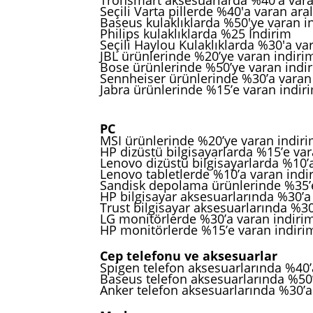
Seçili Varta pillerde %40'a varan aralı
Baseus kulaklıklarda %50'ye varan i
Philips kulaklıklarda %25 İndirim
Seçili Haylou Kulaklıklarda %30'a va
JBL ürünlerinde %20’ye varan indiri
Bose ürünlerinde %50’ye varan indi
Sennheiser ürünlerinde %30’a varan
Jabra ürünlerinde %15’e varan indir
PC
MSI ürünlerinde %20’ye varan indir
HP dizüstü bilgisayarlarda %15’e va
Lenovo dizüstü bilgisayarlarda %10’
Lenovo tabletlerde %10’a varan indi
Sandisk depolama ürünlerinde %35’e
HP bilgisayar aksesuarlarında %30’a
Trust bilgisayar aksesuarlarında %30
LG monitörlerde %30’a varan indiri
HP monitörlerde %15’e varan indiri
Cep telefonu ve aksesuarlar
Spigen telefon aksesuarlarında %40’
Baseus telefon aksesuarlarında %50’
Anker telefon aksesuarlarında %30’a