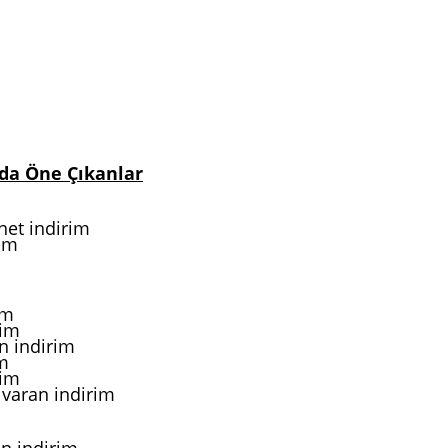
nda Öne Çıkanlar
net indirim
rim
im
rim
n indirim
im
rim
 varan indirim
n indirim