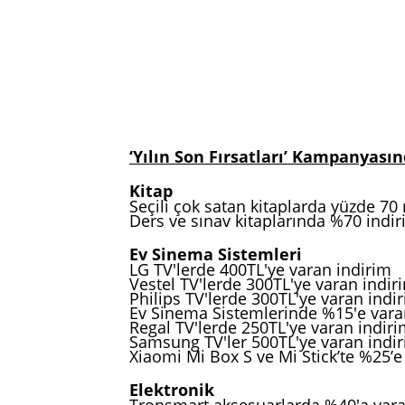
‘Yılın Son Fırsatları’ Kampanyası
Kitap
Seçili çok satan kitaplarda yüzde 70 
Ders ve sınav kitaplarında %70 indi
Ev Sinema Sistemleri
LG TV'lerde 400TL'ye varan indirim
Vestel TV'lerde 300TL'ye varan indir
Philips TV'lerde 300TL'ye varan indi
Ev Sinema Sistemlerinde %15'e vara
Regal TV'lerde 250TL'ye varan indir
Samsung TV'ler 500TL'ye varan indi
Xiaomi Mi Box S ve Mi Stick’te %25’e
Elektronik
Tronsmart aksesuarlarda %40'a vara