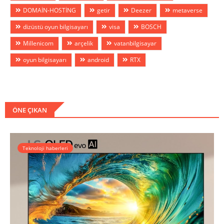
DOMAİN-HOSTİNG
getir
Deezer
metaverse
dizüstü oyun bilgisayarı
visa
BOSCH
Millenicom
arçelik
vatanbilgisayar
oyun bilgisayarı
android
RTX
ÖNE ÇIKAN
Teknoloji haberleri