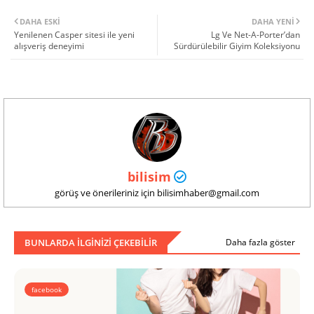
DAHA ESKI
DAHA YENI
Yenilenen Casper sitesi ile yeni
Lg Ve Net-A-Porter’dan
alışveriş deneyimi
Sürdürülebilir Giyim Koleksiyonu
bilisim
görüş ve önerileriniz için bilisimhaber@gmail.com
BUNLARDA ILGINIZI ÇEKEBILIR
Daha fazla göster
facebook