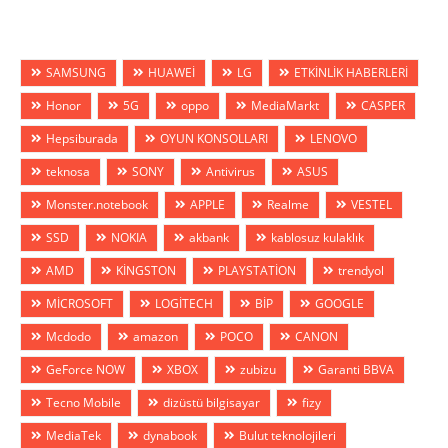
SAMSUNG
HUAWEİ
LG
ETKİNLİK HABERLERİ
Honor
5G
oppo
MediaMarkt
CASPER
Hepsiburada
OYUN KONSOLLARI
LENOVO
teknosa
SONY
Antivirus
ASUS
Monster.notebook
APPLE
Realme
VESTEL
SSD
NOKIA
akbank
kablosuz kulaklık
AMD
KİNGSTON
PLAYSTATİON
trendyol
MİCROSOFT
LOGİTECH
BİP
GOOGLE
Mcdodo
amazon
POCO
CANON
GeForce NOW
XBOX
zubizu
Garanti BBVA
Tecno Mobile
dizüstü bilgisayar
fizy
MediaTek
dynabook
Bulut teknolojileri