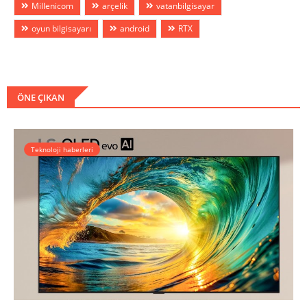
Millenicom
arçelik
vatanbilgisayar
oyun bilgisayarı
android
RTX
ÖNE ÇIKAN
Teknoloji haberleri