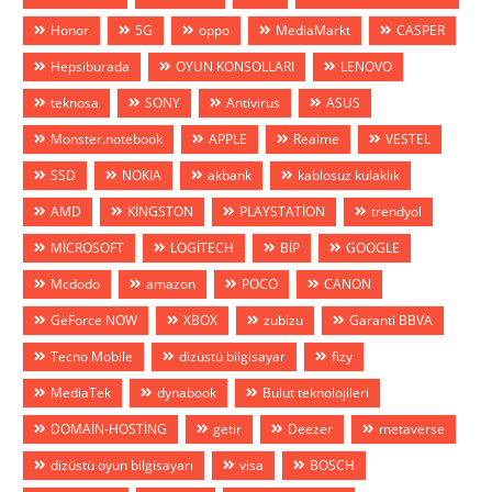
Honor
5G
oppo
MediaMarkt
CASPER
Hepsiburada
OYUN KONSOLLARI
LENOVO
teknosa
SONY
Antivirus
ASUS
Monster.notebook
APPLE
Realme
VESTEL
SSD
NOKIA
akbank
kablosuz kulaklık
AMD
KİNGSTON
PLAYSTATİON
trendyol
MİCROSOFT
LOGİTECH
BİP
GOOGLE
Mcdodo
amazon
POCO
CANON
GeForce NOW
XBOX
zubizu
Garanti BBVA
Tecno Mobile
dizüstü bilgisayar
fizy
MediaTek
dynabook
Bulut teknolojileri
DOMAİN-HOSTİNG
getir
Deezer
metaverse
dizüstü oyun bilgisayarı
visa
BOSCH