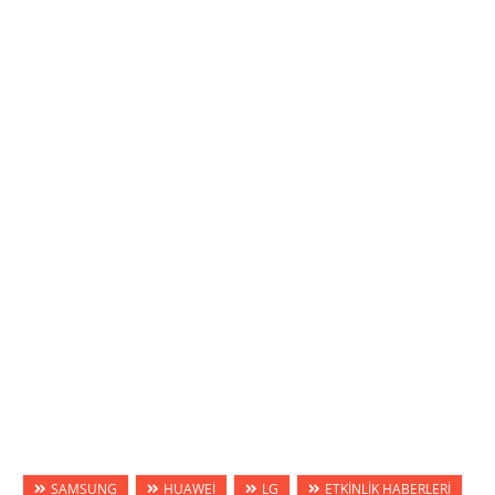
SAMSUNG
HUAWEİ
LG
ETKİNLİK HABERLERİ