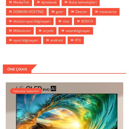
MediaTek
dynabook
Bulut teknolojileri
DOMAİN-HOSTİNG
getir
Deezer
metaverse
dizüstü oyun bilgisayarı
visa
BOSCH
Millenicom
arçelik
vatanbilgisayar
oyun bilgisayarı
android
RTX
ÖNE ÇIKAN
Teknoloji haberleri