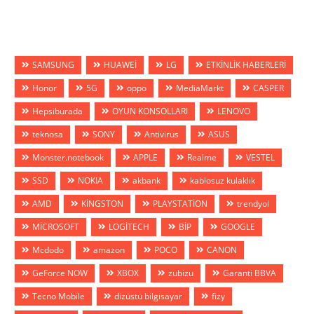
SAMSUNG
HUAWEİ
LG
ETKİNLİK HABERLERİ
Honor
5G
oppo
MediaMarkt
CASPER
Hepsiburada
OYUN KONSOLLARI
LENOVO
teknosa
SONY
Antivirus
ASUS
Monster.notebook
APPLE
Realme
VESTEL
SSD
NOKIA
akbank
kablosuz kulaklık
AMD
KİNGSTON
PLAYSTATİON
trendyol
MİCROSOFT
LOGİTECH
BİP
GOOGLE
Mcdodo
amazon
POCO
CANON
GeForce NOW
XBOX
zubizu
Garanti BBVA
Tecno Mobile
dizüstü bilgisayar
fizy