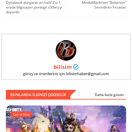
Dynabook dünyanın en hafif 2’si 1
MediaMarkt’tan “Bekarları’’
arada bilgisayarı portégé x30w-j'yi
Sevindiren Fırsatlar
duyurdu
bilisim
görüş ve önerileriniz için bilisimhaber@gmail.com
BUNLARDA ILGINIZI ÇEKEBILIR
Daha fazla göster
Call of Duty