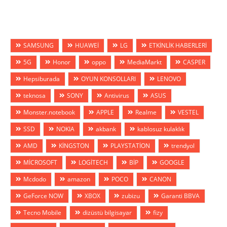
SAMSUNG
HUAWEİ
LG
ETKİNLİK HABERLERİ
5G
Honor
oppo
MediaMarkt
CASPER
Hepsiburada
OYUN KONSOLLARI
LENOVO
teknosa
SONY
Antivirus
ASUS
Monster.notebook
APPLE
Realme
VESTEL
SSD
NOKIA
akbank
kablosuz kulaklık
AMD
KİNGSTON
PLAYSTATİON
trendyol
MİCROSOFT
LOGİTECH
BİP
GOOGLE
Mcdodo
amazon
POCO
CANON
GeForce NOW
XBOX
zubizu
Garanti BBVA
Tecno Mobile
dizüstü bilgisayar
fizy