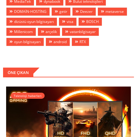
MediaTek
dynabook
Bulut teknolojileri
DOMAİN-HOSTİNG
getir
Deezer
metaverse
dizüstü oyun bilgisayarı
visa
BOSCH
Millenicom
arçelik
vatanbilgisayar
oyun bilgisayarı
android
RTX
ÖNE ÇIKAN
Teknoloji haberleri