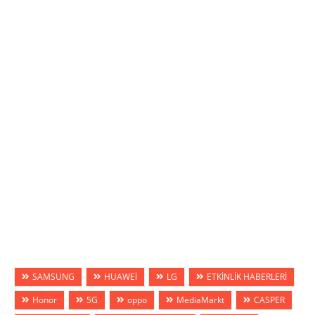
SAMSUNG
HUAWEİ
LG
ETKİNLİK HABERLERİ
Honor
5G
oppo
MediaMarkt
CASPER