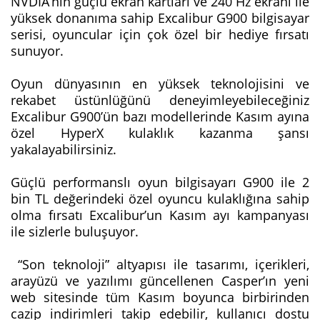
NVDIA’nın güçlü ekran kartları ve 240 Hz ekranı ile
yüksek donanıma sahip Excalibur G900 bilgisayar
serisi, oyuncular için çok özel bir hediye fırsatı
sunuyor.
Oyun dünyasının en yüksek teknolojisini ve
rekabet üstünlüğünü deneyimleyebileceğiniz
Excalibur G900’ün bazı modellerinde Kasım ayına
özel HyperX kulaklık kazanma şansı
yakalayabilirsiniz.
Güçlü performanslı oyun bilgisayarı G900 ile 2
bin TL değerindeki özel oyuncu kulaklığına sahip
olma fırsatı Excalibur’un Kasım ayı kampanyası
ile sizlerle buluşuyor.
“Son teknoloji” altyapısı ile tasarımı, içerikleri,
arayüzü ve yazılımı güncellenen Casper’ın yeni
web sitesinde tüm Kasım boyunca birbirinden
cazip indirimleri takip edebilir, kullanıcı dostu