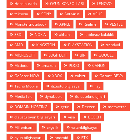
Hepsiburada
OYUN KONSOLLARI
LENOVO
teknosa
SONY
Antivirus
ASUS
Monster.notebook
APPLE
Realme
VESTEL
SSD
NOKIA
akbank
kablosuz kulaklık
AMD
KİNGSTON
PLAYSTATİON
trendyol
MİCROSOFT
LOGİTECH
BİP
GOOGLE
Mcdodo
amazon
POCO
CANON
GeForce NOW
XBOX
zubizu
Garanti BBVA
Tecno Mobile
dizüstü bilgisayar
fizy
MediaTek
dynabook
Bulut teknolojileri
DOMAİN-HOSTİNG
getir
Deezer
metaverse
dizüstü oyun bilgisayarı
visa
BOSCH
Millenicom
arçelik
vatanbilgisayar
oyun bilgisayarı
android
RTX