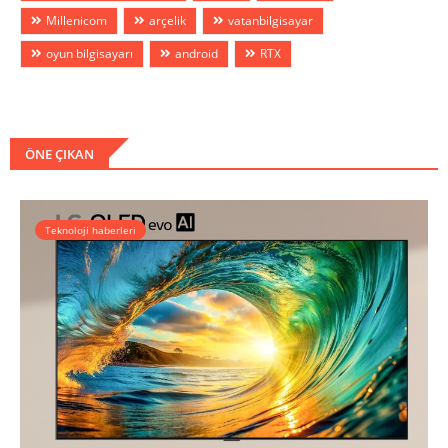
Millenicom
arçelik
vatanbilgisayar
oyun bilgisayarı
android
RTX
ÖNE ÇIKAN
Teknoloji haberleri