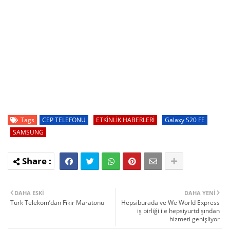
Tags
CEP TELEFONU
ETKİNLİK HABERLERİ
Galaxy S20 FE
SAMSUNG
DAHA ESKI
DAHA YENI
Türk Telekom’dan Fikir Maratonu
Hepsiburada ve We World Express
iş birliği ile hepsiyurtdışından
hizmeti genişliyor