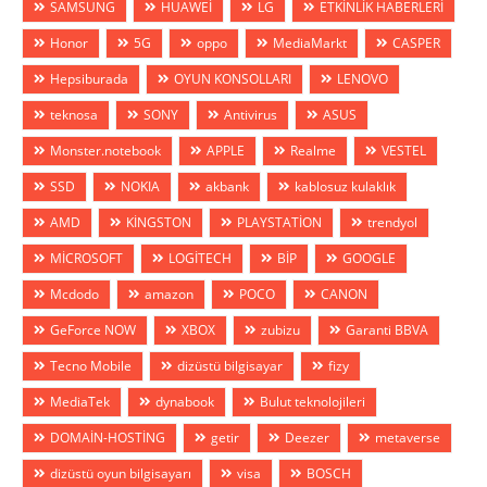
SAMSUNG
HUAWEİ
LG
ETKİNLİK HABERLERİ
Honor
5G
oppo
MediaMarkt
CASPER
Hepsiburada
OYUN KONSOLLARI
LENOVO
teknosa
SONY
Antivirus
ASUS
Monster.notebook
APPLE
Realme
VESTEL
SSD
NOKIA
akbank
kablosuz kulaklık
AMD
KİNGSTON
PLAYSTATİON
trendyol
MİCROSOFT
LOGİTECH
BİP
GOOGLE
Mcdodo
amazon
POCO
CANON
GeForce NOW
XBOX
zubizu
Garanti BBVA
Tecno Mobile
dizüstü bilgisayar
fizy
MediaTek
dynabook
Bulut teknolojileri
DOMAİN-HOSTİNG
getir
Deezer
metaverse
dizüstü oyun bilgisayarı
visa
BOSCH