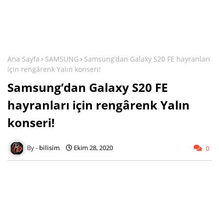
Ana Sayfa
SAMSUNG
Samsung’dan Galaxy S20 FE hayranları
için rengârenk Yalın konseri!
Samsung’dan Galaxy S20 FE
hayranları için rengârenk Yalın
konseri!
bilisim
Ekim 28, 2020
0