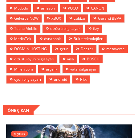
Mcdodo
amazon
POCO
CANON
GeForce NOW
XBOX
zubizu
Garanti BBVA
Tecno Mobile
dizüstü bilgisayar
fizy
MediaTek
dynabook
Bulut teknolojileri
DOMAİN-HOSTİNG
getir
Deezer
metaverse
dizüstü oyun bilgisayarı
visa
BOSCH
Millenicom
arçelik
vatanbilgisayar
oyun bilgisayarı
android
RTX
ÖNE ÇIKAN
digiturk