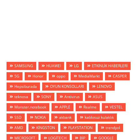
SAMSUNG
HUAWEİ
LG
ETKİNLİK HABERLERİ
5G
Honor
oppo
MediaMarkt
CASPER
Hepsiburada
OYUN KONSOLLARI
LENOVO
teknosa
SONY
Antivirus
ASUS
Monster.notebook
APPLE
Realme
VESTEL
SSD
NOKIA
akbank
kablosuz kulaklık
AMD
KİNGSTON
PLAYSTATİON
trendyol
MİCROSOFT
LOGİTECH
BİP
GOOGLE