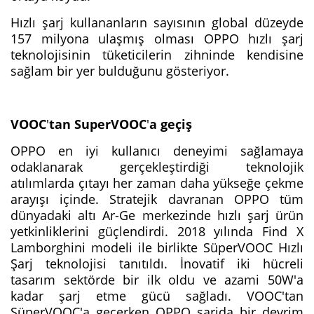
Hızlı şarj kullananların sayısının global düzeyde
157 milyona ulaşmış olması OPPO hızlı şarj
teknolojisinin tüketicilerin zihninde kendisine
sağlam bir yer bulduğunu gösteriyor.
VOOC
'
tan SuperVOOC
'
a geçiş
OPPO en iyi kullanıcı deneyimi sağlamaya
odaklanarak gerçekleştirdiği teknolojik
atılımlarda çıtayı her zaman daha yükseğe çekme
arayışı içinde. Stratejik davranan OPPO tüm
dünyadaki altı Ar-Ge merkezinde hızlı şarj ürün
yetkinliklerini güçlendirdi. 2018 yılında Find X
Lamborghini modeli ile birlikte SüperVOOC Hızlı
Şarj teknolojisi tanıtıldı. İnovatif iki hücreli
tasarım sektörde bir ilk oldu ve azami 50W'a
kadar şarj etme gücü sağladı. VOOC'tan
SüperVOOC'a geçerken OPPO şarjda bir devrim