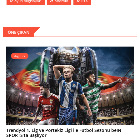
oyun bilgisayarı
android
RTX
ÖNE ÇIKAN
digiturk
Trendyol 1. Lig ve Portekiz Ligi ile Futbol Sezonu beIN
SPORTS’ta Başlıyor