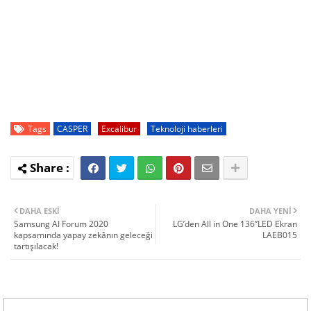
Tags
CASPER
Excalibur
Teknoloji haberleri
DAHA ESKI
DAHA YENI
Samsung AI Forum 2020
LG’den All in One 136’’LED Ekran
kapsamında yapay zekânın geleceği
LAEB015
tartışılacak!