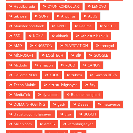
Hepsiburada
OYUN KONSOLLARI
LENOVO
teknosa
SONY
Antivirus
ASUS
Monster.notebook
APPLE
Realme
VESTEL
SSD
NOKIA
akbank
kablosuz kulaklık
AMD
KİNGSTON
PLAYSTATİON
trendyol
MİCROSOFT
LOGİTECH
BİP
GOOGLE
Mcdodo
amazon
POCO
CANON
GeForce NOW
XBOX
zubizu
Garanti BBVA
Tecno Mobile
dizüstü bilgisayar
fizy
MediaTek
dynabook
Bulut teknolojileri
DOMAİN-HOSTİNG
getir
Deezer
metaverse
dizüstü oyun bilgisayarı
visa
BOSCH
Millenicom
arçelik
vatanbilgisayar