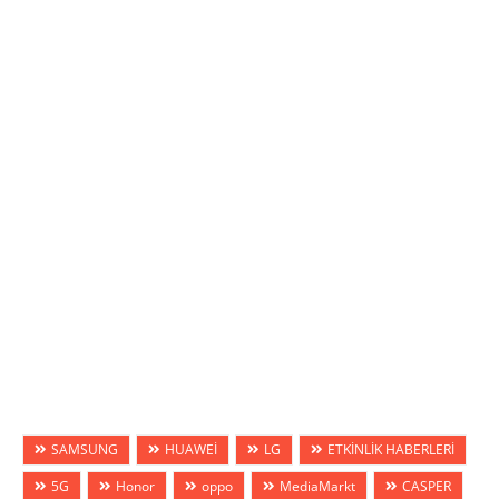
SAMSUNG
HUAWEİ
LG
ETKİNLİK HABERLERİ
5G
Honor
oppo
MediaMarkt
CASPER