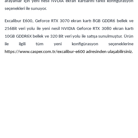
arayanlar için yeni nesil NVDIA ekran kartlarını farklı konfigürasyon
seçenekleri ile sunuyor.
Excalibur E600, Geforce RTX 3070 ekran kartı 8GB GDDR6 bellek ve
256Bit veri yolu ile yeni nesil NVIDIA Geforce RTX 3080 ekran kartı
10GB GDDR6X bellek ve 320 Bit veri yolu ile satışa sunulmuştur. Ürün
ile ilgili tüm yeni konfigürasyon seçeneklerine
https://www.casper.com.tr/
excalibur-e600
adresinden ulaşabilirsiniz.