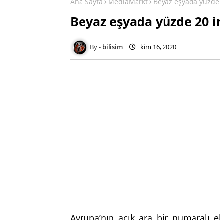
Ana Sayfa
MediaMarkt
Beyaz eşyada yüzde 
Beyaz eşyada yüzde 20 
bilisim
Ekim 16, 2020
Avrupa’nın açık ara bir numaralı e