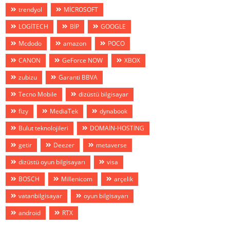
trendyol
MİCROSOFT
LOGİTECH
BİP
GOOGLE
Mcdodo
amazon
POCO
CANON
GeForce NOW
XBOX
zubizu
Garanti BBVA
Tecno Mobile
dizüstü bilgisayar
fizy
MediaTek
dynabook
Bulut teknolojileri
DOMAİN-HOSTİNG
getir
Deezer
metaverse
dizüstü oyun bilgisayarı
visa
BOSCH
Millenicom
arçelik
vatanbilgisayar
oyun bilgisayarı
android
RTX