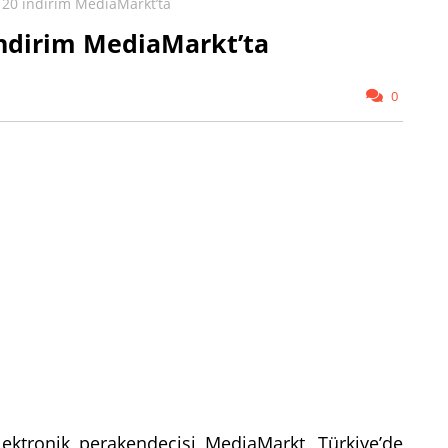
20 indirim MediaMarkt’ta
indirim MediaMarkt’ta
0
lektronik perakendecisi MediaMarkt, Türkiye’de