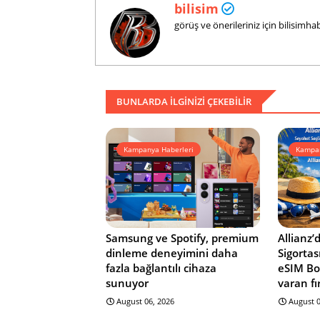
bilisim
görüş ve önerileriniz için bilisim
BUNLARDA ILGINIZI ÇEKEBILIR
Kampanya Haberleri
Kampan
Samsung ve Spotify, premium
Allianz’
dinleme deneyimini daha
Sigortas
fazla bağlantılı cihaza
eSIM Bo
sunuyor
varan fı
August 06, 2026
August 0