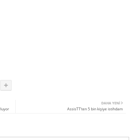
DAHA YENI
rluyor
AssisTT’ten 5 bin kişiye istihdam