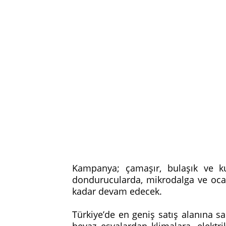
Kampanya; çamaşır, bulaşık ve ku
dondurucularda, mikrodalga ve ocakl
kadar devam edecek.
Türkiye’de en geniş satış alanına s
beyaz eşyalardan klimalara, elektrik