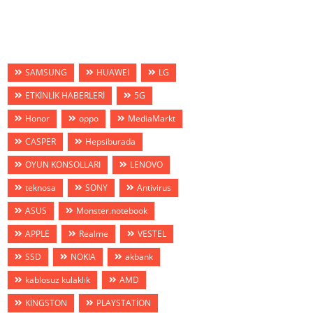
SAMSUNG
HUAWEİ
LG
ETKİNLİK HABERLERİ
5G
Honor
oppo
MediaMarkt
CASPER
Hepsiburada
OYUN KONSOLLARI
LENOVO
teknosa
SONY
Antivirus
ASUS
Monster.notebook
APPLE
Realme
VESTEL
SSD
NOKIA
akbank
kablosuz kulaklık
AMD
KİNGSTON
PLAYSTATİON