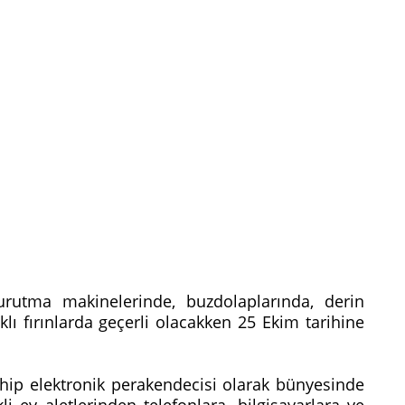
rutma makinelerinde, buzdolaplarında, derin
ı fırınlarda geçerli olacakken 25 Ekim tarihine
ahip elektronik perakendecisi olarak bünyesinde
li ev aletlerinden telefonlara, bilgisayarlara ve