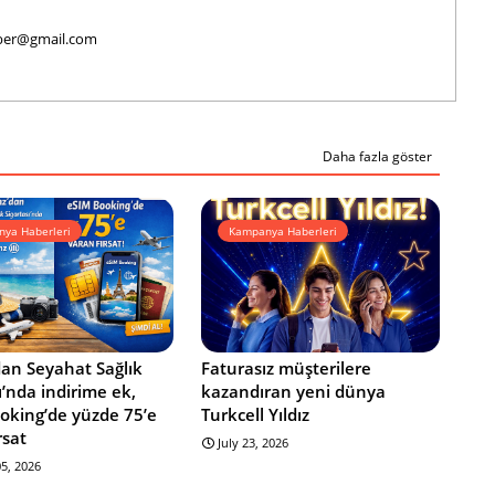
haber@gmail.com
Daha fazla göster
ya Haberleri
Kampanya Haberleri
dan Seyahat Sağlık
Faturasız müşterilere
ı’nda indirime ek,
kazandıran yeni dünya
oking’de yüzde 75’e
Turkcell Yıldız
rsat
July 23, 2026
5, 2026