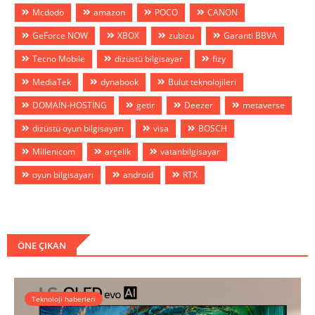
Mcdodo
amazon
POCO
CANON
GeForce NOW
XBOX
zubizu
Garanti BBVA
Tecno Mobile
dizüstü bilgisayar
fizy
MediaTek
dynabook
Bulut teknolojileri
DOMAİN-HOSTİNG
getir
Deezer
metaverse
dizüstü oyun bilgisayarı
visa
BOSCH
Millenicom
arçelik
vatanbilgisayar
oyun bilgisayarı
android
RTX
ÖNE ÇIKAN
Teknoloji haberleri