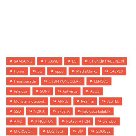
SAMSUNG
HUAWEİ
LG
ETKİNLİK HABERLERİ
Honor
5G
oppo
MediaMarkt
CASPER
Hepsiburada
OYUN KONSOLLARI
LENOVO
teknosa
SONY
Antivirus
ASUS
Monster.notebook
APPLE
Realme
VESTEL
SSD
NOKIA
akbank
kablosuz kulaklık
AMD
KİNGSTON
PLAYSTATİON
trendyol
MİCROSOFT
LOGİTECH
BİP
GOOGLE