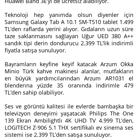
Huawei Band 3E’yi de ücretsiz alabiliyor.
Teknoloji hep yanımda olsun diyenler için
Samsung Galaxy Tab A 10.1 SM-T510 tablet 1.499
TL’den raflarda yerini alıyor. Gıdaların uzun süre
taze saklanmasını sağlayan Uğur UED 380 A++
sandık tipi derin dondurucu 2.399 TL’lik indirimli
fiyatla satışa sunuluyor.
Bayramların keyfine keyif katacak Arzum Okka
Minio Türk kahve makinesi alanlar, mutfakların
en büyük yardımcılarından Arzum AR1031 el
blenderına yüzde 35 oranında indirimle 479
TL’den sahip olabiliyor.
Ses ve görüntü kalitesi ile evlerde bambaşka bir
televizyon deneyimi yaşatacak Philips The One
139 Ekran Ambilightlı 4K UHD TV 4.999 TL’den,
LOGITECH Z-906 5.1 THX sertifikalı ev sinema ses
sistemi ise 2.399 TL’den satışa sunuluyor.