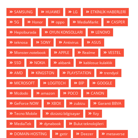
SAMSUNG
HUAWEİ
LG
ETKİNLİK HABERLERİ
5G
Honor
oppo
MediaMarkt
CASPER
Hepsiburada
OYUN KONSOLLARI
LENOVO
teknosa
SONY
Antivirus
ASUS
Monster.notebook
APPLE
Realme
VESTEL
SSD
NOKIA
akbank
kablosuz kulaklık
AMD
KİNGSTON
PLAYSTATİON
trendyol
MİCROSOFT
LOGİTECH
BİP
GOOGLE
Mcdodo
amazon
POCO
CANON
GeForce NOW
XBOX
zubizu
Garanti BBVA
Tecno Mobile
dizüstü bilgisayar
fizy
MediaTek
dynabook
Bulut teknolojileri
DOMAİN-HOSTİNG
getir
Deezer
metaverse