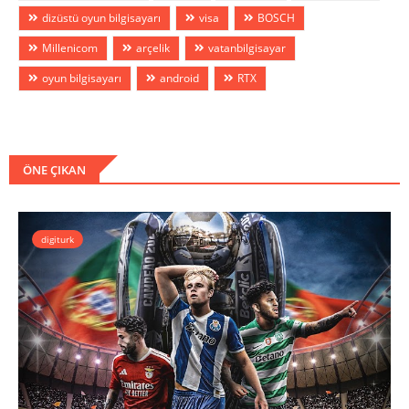
dizüstü oyun bilgisayarı
visa
BOSCH
Millenicom
arçelik
vatanbilgisayar
oyun bilgisayarı
android
RTX
ÖNE ÇIKAN
digiturk