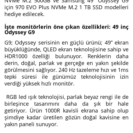
NVMe M.2 500GB ve Samsung 49" Odyssey G9
için 970 EVO Plus NVMe M.2 1 TB SSD modelleri
hediye edilecek.
İşte monitörlerin öne çıkan özellikleri:
49 inç
Odyssey G9
G9; Odyssey serisinin en güçlü ürünü; 49” ekran
büyüklüğünde, QLED ekran teknolojisine sahip ve
HDR1000 özelliği bulunuyor. Renklerin daha
derin, doğal, parlak ve gerçeğe en yakın şekilde
görülmesini sağlıyor. 240 Hz tazeleme hızı ve 1ms
tepki süresi ile günümüz teknolojisinin izin
verdiği yüksek hızlı monitör.
RGB led ışık teknolojisi, parlak beyaz rengi ile de
birleşince tasarımını daha da şık bir hale
getiriyor. Ürün 1000R kavisli ekrana sahip olup
şimdiye kadar üretilen gözün doğal kavisine en
yakın paneli sunuyor.