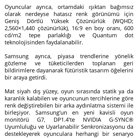
Oyuncular ayrıca, ortamdaki ışıktan bağımsız
olarak nerdeyse hatasız renk görünümü için
Geniş Dörtlü Yüksek Çözünürlük (WQHD;
2,560×1,440 çözünürlük), 16:9 en boy oranı, 600
cd/m2 tepe parlaklığı ve Quantum dot
teknolojisinden faydalanabilir.
Samsung ayrıca, piyasa trendlerine yönelik
gözleme ve tüketicilerden toplanan geri
bildirimlere dayanarak fütüristik tasarım öğelerini
bir araya getirdi.
Mat siyah dış yüzey, oyun sırasında statik ya da
karanlık kalabilen ve oyuncunun tercihlerine göre
renk değiştirebilen bir arka aydınlatma sistemi ile
birleşiyor. Samsung’un en yeni kavisli oyun
monitörü G7, DP1.4'te NVIDIA G-SYNC®
Uyumluluğu ve Uyarlanabilir Senkronizasyonu da
destekleyerek oyunculara herhangi bir senaryo