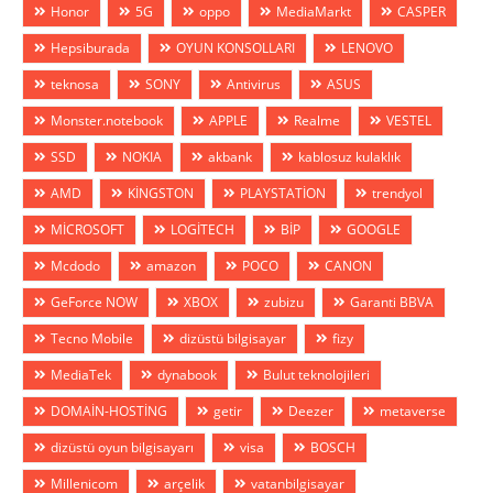
Honor
5G
oppo
MediaMarkt
CASPER
Hepsiburada
OYUN KONSOLLARI
LENOVO
teknosa
SONY
Antivirus
ASUS
Monster.notebook
APPLE
Realme
VESTEL
SSD
NOKIA
akbank
kablosuz kulaklık
AMD
KİNGSTON
PLAYSTATİON
trendyol
MİCROSOFT
LOGİTECH
BİP
GOOGLE
Mcdodo
amazon
POCO
CANON
GeForce NOW
XBOX
zubizu
Garanti BBVA
Tecno Mobile
dizüstü bilgisayar
fizy
MediaTek
dynabook
Bulut teknolojileri
DOMAİN-HOSTİNG
getir
Deezer
metaverse
dizüstü oyun bilgisayarı
visa
BOSCH
Millenicom
arçelik
vatanbilgisayar