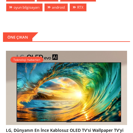
oyun bilgisayarı
android
RTX
ÖNE ÇIKAN
Teknoloji haberleri
LG, Dünyanın En İnce Kablosuz OLED TV’si Wallpaper TV’yi