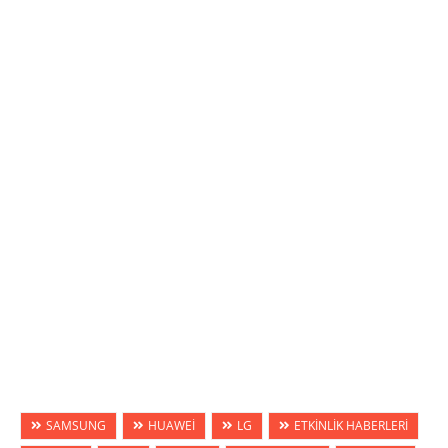
SAMSUNG
HUAWEİ
LG
ETKİNLİK HABERLERİ