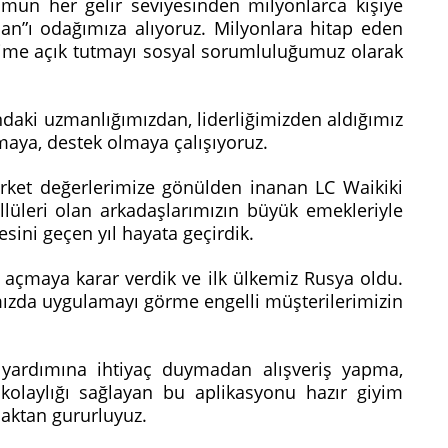
mun her gelir seviyesinden milyonlarca kişiye
san”ı odağımıza alıyoruz. Milyonlara hitap eden
esime açık tutmayı sosyal sorumluluğumuz olarak
aki uzmanlığımızdan, liderliğimizden aldığımız
amaya, destek olmaya çalışıyoruz.
irket değerlerimize gönülden inanan LC Waikiki
üleri olan arkadaşlarımızın büyük emekleriyle
sini geçen yıl hayata geçirdik.
açmaya karar verdik ve ilk ülkemiz Rusya oldu.
mızda uygulamayı görme engelli müşterilerimizin
 yardımına ihtiyaç duymadan alışveriş yapma,
kolaylığı sağlayan bu aplikasyonu hazır giyim
aktan gururluyuz.