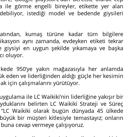
a ile görme engelli bireyler, etikette yer alan
 edebiliyor, istediği model ve bedende giysileri
yatından, kumaş türüne kadar tüm bilgilere
plikasyon aynı zamanda, evdeyken etiketi tekrar
öre giysiyi en uygun şekilde yıkamaya ve başka
cı oluyor.
kede 950’ye yakın mağazasıyla her anlamda
k eden ve liderliğinden aldığı güçle her kesimin
ak için çalışmalarını yürütüyor.
ygulama ile LC Waikiki’nin liderliğine yakışır bir
uklarını belirten LC Waikiki Strateji ve Süreç
 “LC Waikiki olarak bugün dünyada 45 ülkede
üyük bir müşteri kitlesiyle temastayız; onların
ve buna cevap vermeye çalışıyoruz.