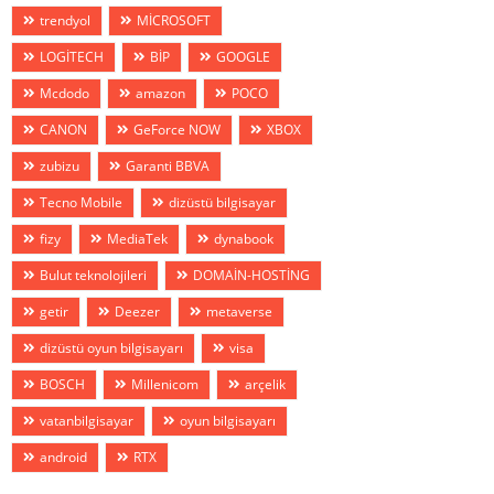
trendyol
MİCROSOFT
LOGİTECH
BİP
GOOGLE
Mcdodo
amazon
POCO
CANON
GeForce NOW
XBOX
zubizu
Garanti BBVA
Tecno Mobile
dizüstü bilgisayar
fizy
MediaTek
dynabook
Bulut teknolojileri
DOMAİN-HOSTİNG
getir
Deezer
metaverse
dizüstü oyun bilgisayarı
visa
BOSCH
Millenicom
arçelik
vatanbilgisayar
oyun bilgisayarı
android
RTX