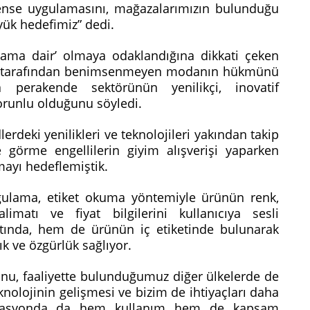
ense uygulamasını, mağazalarımızın bulunduğu
yük hedefimiz” dedi.
şama dair’ olmaya odaklandığına dikkati çeken
ıcı tarafından benimsenmeyen modanın hükmünü
 perakende sektörünün yenilikçi, inovatif
orunlu olduğunu söyledi.
dlerdeki yenilikleri ve teknolojileri yakından takip
görme engellilerin giyim alışverişi yaparken
rmayı hedeflemiştik.
gulama, etiket okuma yöntemiyle ürünün renk,
imatı ve fiyat bilgilerini kullanıcıya sesli
rtında, hem de ürünün iç etiketinde bulunarak
lık ve özgürlük sağlıyor.
, faaliyette bulunduğumuz diğer ülkelerde de
olojinin gelişmesi ve bizim de ihtiyaçları daha
plikasyonda da hem kullanım hem de kapsam