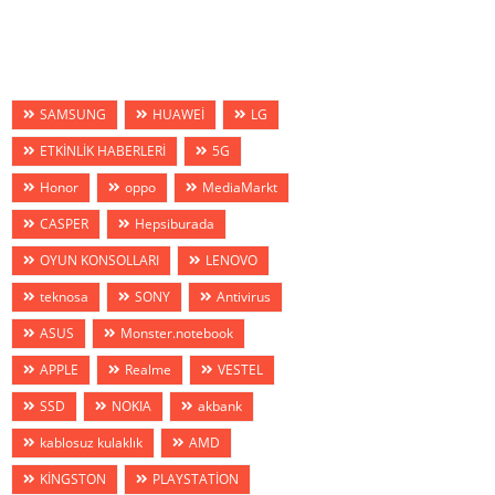
SAMSUNG
HUAWEİ
LG
ETKİNLİK HABERLERİ
5G
Honor
oppo
MediaMarkt
CASPER
Hepsiburada
OYUN KONSOLLARI
LENOVO
teknosa
SONY
Antivirus
ASUS
Monster.notebook
APPLE
Realme
VESTEL
SSD
NOKIA
akbank
kablosuz kulaklık
AMD
KİNGSTON
PLAYSTATİON