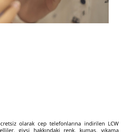
retsiz olarak cep telefonlarına indirilen LCW
liler, giysi hakkındaki renk, kumaş, yıkama