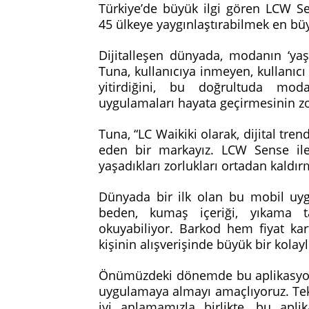
Türkiye’de büyük ilgi gören LCW S
45 ülkeye yaygınlaştırabilmek en bü
Dijitalleşen dünyada, modanın ‘ya
Tuna, kullanıcıya inmeyen, kullan
yitirdiğini, bu doğrultuda moda
uygulamaları hayata geçirmesinin z
Tuna, “LC Waikiki olarak, dijital tren
eden bir markayız. LCW Sense ile 
yaşadıkları zorlukları ortadan kaldı
Dünyada bir ilk olan bu mobil uy
beden, kumaş içeriği, yıkama tal
okuyabiliyor. Barkod hem fiyat ka
kişinin alışverişinde büyük bir kolay
Önümüzdeki dönemde bu aplikasyonu
uygulamaya almayı amaçlıyoruz. Tekn
iyi anlamamızla birlikte, bu a