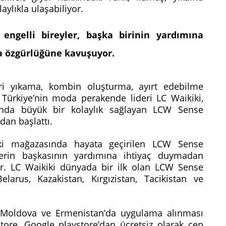
olaylıkla ulaşabiliyor.
ngelli bireyler, başka birinin yardımına
a özgürlüğüne kavuşuyor.
ri yıkama, kombin oluşturma, ayırt edebilme
Türkiye’nin moda perakende lideri LC Waikiki,
rında büyük bir kolaylık sağlayan LCW Sense
dan başlattı.
i mağazasında hayata geçirilen LCW Sense
lerin başkasının yardımına ihtiyaç duymadan
or. LC Waikiki dünyada bir ilk olan LCW Sense
arus, Kazakistan, Kırgızistan, Tacikistan ve
, Moldova ve Ermenistan’da uygulama alınması
store, Google playstore’dan ücretsiz olarak cep