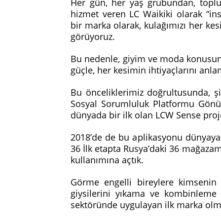
Her gün, her yaş grubundan, toplu
hizmet veren LC Waikiki olarak “in
bir marka olarak, kulağımızı her k
görüyoruz.
Bu nedenle, giyim ve moda konusund
güçle, her kesimin ihtiyaçlarını anl
Bu önceliklerimiz doğrultusunda, ş
Sosyal Sorumluluk Platformu Gönüll
dünyada bir ilk olan LCW Sense proje
2018’de de bu aplikasyonu dünyaya 
36 İlk etapta Rusya’daki 36 mağaza
kullanımına açtık.
Görme engelli bireylere kimsenin
giysilerini yıkama ve kombinleme 
sektöründe uygulayan ilk marka olm