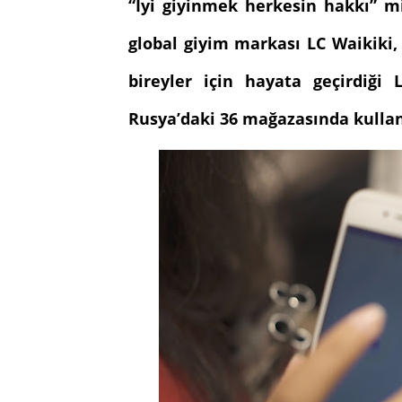
“İyi giyinmek herkesin hakkı” mi
global giyim markası LC Waikiki,
bireyler için hayata geçirdiğ
Rusya’daki 36 mağazasında kulla