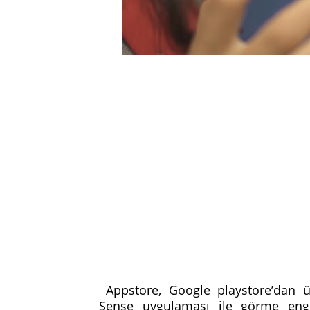
Appstore, Google playstore’dan üc
Sense uygulaması ile görme engel