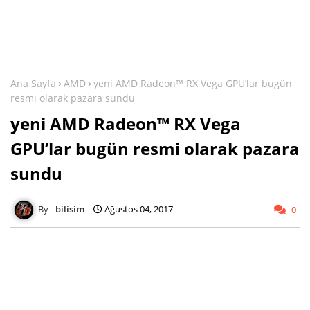
Ana Sayfa
AMD
yeni AMD Radeon™ RX Vega GPU’lar bugün
resmi olarak pazara sundu
yeni AMD Radeon™ RX Vega
GPU’lar bugün resmi olarak pazara
sundu
bilisim
Ağustos 04, 2017
0