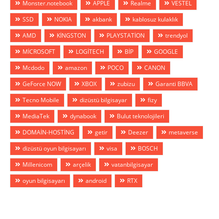
Monster.notebook
APPLE
Realme
VESTEL
SSD
NOKIA
akbank
kablosuz kulaklık
AMD
KİNGSTON
PLAYSTATİON
trendyol
MİCROSOFT
LOGİTECH
BİP
GOOGLE
Mcdodo
amazon
POCO
CANON
GeForce NOW
XBOX
zubizu
Garanti BBVA
Tecno Mobile
dizüstü bilgisayar
fizy
MediaTek
dynabook
Bulut teknolojileri
DOMAİN-HOSTİNG
getir
Deezer
metaverse
dizüstü oyun bilgisayarı
visa
BOSCH
Millenicom
arçelik
vatanbilgisayar
oyun bilgisayarı
android
RTX