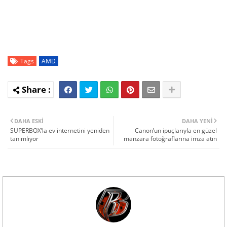
Tags
AMD
DAHA ESKI
DAHA YENI
SUPERBOX’la ev internetini yeniden
Canon’un ipuçlarıyla en güzel
tanımlıyor
manzara fotoğraflarına imza atın