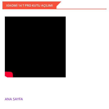
XIAOMI 14 T PRO KUTU AÇILIMI
ANA SAYFA