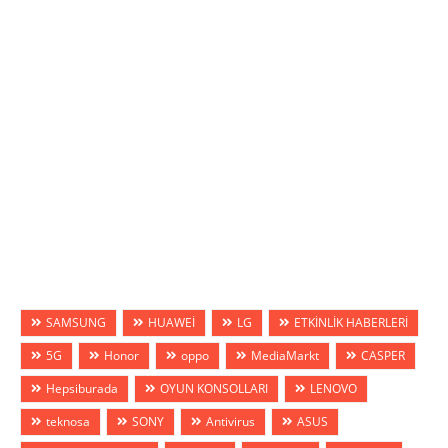
SAMSUNG
HUAWEİ
LG
ETKİNLİK HABERLERİ
5G
Honor
oppo
MediaMarkt
CASPER
Hepsiburada
OYUN KONSOLLARI
LENOVO
teknosa
SONY
Antivirus
ASUS