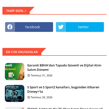
TAKIP EDIN..!
facebook
twitter
EN COK OKUNANLAR
Garanti BBVA’dan Tapuda Güvenli ve Dijital Alım
Satım Dönemi
Temmuz 31, 2026
S Sport ve S Sport2 kanalları, bugünden itibaren
Disney+’ta
Temmuz 29, 2026
TECNO, Sektörde Bir İlk Olan 0 mm Ekran Çerçeveli