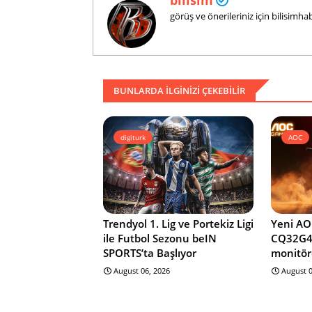
görüş ve önerileriniz için bilisim
BUNLARDA ILGINIZI ÇEKEBILIR
digiturk
AOC
Trendyol 1. Lig ve Portekiz Ligi
Yeni A
ile Futbol Sezonu beIN
CQ32G4Z
SPORTS’ta Başlıyor
monitör
August 06, 2026
August 0