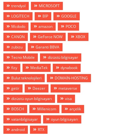
trendyol
MİCROSOFT
LOGİTECH
BİP
GOOGLE
Mcdodo
amazon
POCO
CANON
GeForce NOW
XBOX
zubizu
Garanti BBVA
Tecno Mobile
dizüstü bilgisayar
fizy
MediaTek
dynabook
Bulut teknolojileri
DOMAİN-HOSTİNG
getir
Deezer
metaverse
dizüstü oyun bilgisayarı
visa
BOSCH
Millenicom
arçelik
vatanbilgisayar
oyun bilgisayarı
android
RTX