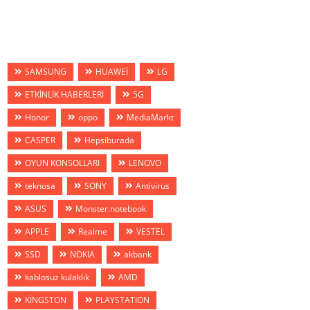
SAMSUNG
HUAWEİ
LG
ETKİNLİK HABERLERİ
5G
Honor
oppo
MediaMarkt
CASPER
Hepsiburada
OYUN KONSOLLARI
LENOVO
teknosa
SONY
Antivirus
ASUS
Monster.notebook
APPLE
Realme
VESTEL
SSD
NOKIA
akbank
kablosuz kulaklık
AMD
KİNGSTON
PLAYSTATİON