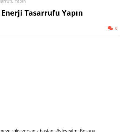
sarrufu Yapın
Enerji Tasarrufu Yapın
0
lemeye çalışıyorsanız baştan söyleyeyim: Boşuna