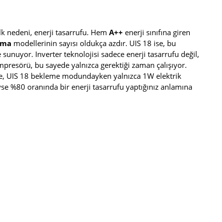
ilk nedeni, enerji tasarrufu. Hem
A++
enerji sınıfına giren
ima
modellerinin sayısı oldukça azdır. UIS 18 ise, bu
e sunuyor. Inverter teknolojisi sadece enerji tasarrufu değil,
presörü, bu sayede yalnızca gerektiği zaman çalışıyor.
inde, UIS 18 bekleme modundayken yalnızca 1W elektrik
yse %80 oranında bir enerji tasarrufu yaptığınız anlamına