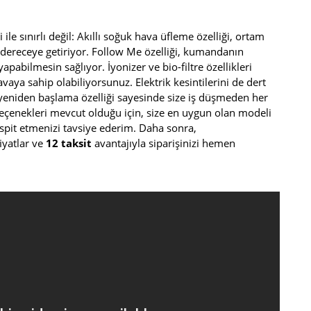
 ile sınırlı değil: Akıllı soğuk hava üfleme özelliği, ortam
n dereceye getiriyor. Follow Me özelliği, kumandanın
abilmesin sağlıyor. İyonizer ve bio-filtre özellikleri
vaya sahip olabiliyorsunuz. Elektrik kesintilerini de dert
 yeniden başlama özelliği sayesinde size iş düşmeden her
seçenekleri mevcut olduğu için, size en uygun olan modeli
tespit etmenizi tavsiye ederim. Daha sonra,
iyatlar ve
12 taksit
avantajıyla siparişinizi hemen