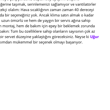
ğerine taşımak, serinlemenizi sağlamıyor ve vantilatörler
rçekçi olalım: Hava sıcaklığının zaman zaman 40 dereceyi
ında bir seçeneğiniz yok. Ancak klima satın almak o kadar
em uzun ömürlü ve hem de yaygın bir servis ağına sahip
hem montaj, hem de bakım için epey bir beklemek zorunda
akın: Tüm bu özelliklere sahip olanların sayısının çok az
bir servet düzeyine yaklaştığını göreceksiniz. Neyse ki
Uğur
akımdan mükemmel bir seçenek olmayı başarıyor.