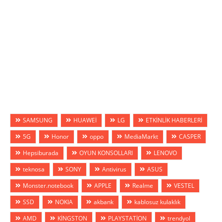
SAMSUNG
HUAWEİ
LG
ETKİNLİK HABERLERİ
5G
Honor
oppo
MediaMarkt
CASPER
Hepsiburada
OYUN KONSOLLARI
LENOVO
teknosa
SONY
Antivirus
ASUS
Monster.notebook
APPLE
Realme
VESTEL
SSD
NOKIA
akbank
kablosuz kulaklık
AMD
KİNGSTON
PLAYSTATİON
trendyol