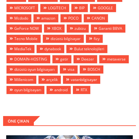
MİCROSOFT
LOGİTECH
BİP
GOOGLE
Mcdodo
amazon
POCO
CANON
GeForce NOW
XBOX
zubizu
Garanti BBVA
Tecno Mobile
dizüstü bilgisayar
fizy
MediaTek
dynabook
Bulut teknolojileri
DOMAİN-HOSTİNG
getir
Deezer
metaverse
dizüstü oyun bilgisayarı
visa
BOSCH
Millenicom
arçelik
vatanbilgisayar
oyun bilgisayarı
android
RTX
ÖNE ÇIKAN