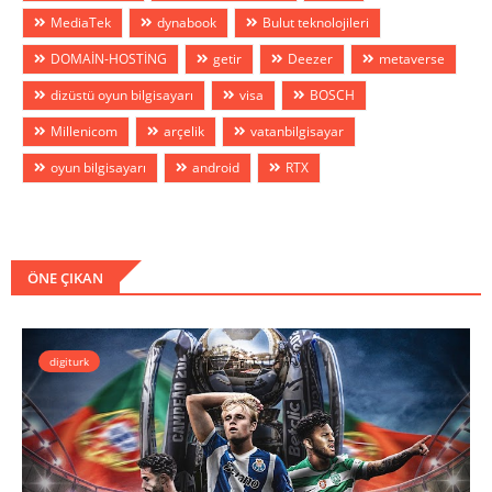
MediaTek
dynabook
Bulut teknolojileri
DOMAİN-HOSTİNG
getir
Deezer
metaverse
dizüstü oyun bilgisayarı
visa
BOSCH
Millenicom
arçelik
vatanbilgisayar
oyun bilgisayarı
android
RTX
ÖNE ÇIKAN
digiturk