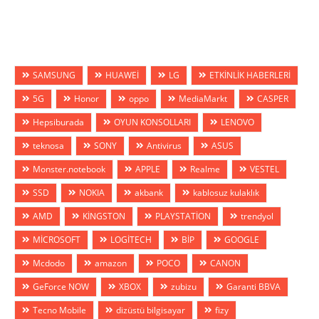
SAMSUNG
HUAWEİ
LG
ETKİNLİK HABERLERİ
5G
Honor
oppo
MediaMarkt
CASPER
Hepsiburada
OYUN KONSOLLARI
LENOVO
teknosa
SONY
Antivirus
ASUS
Monster.notebook
APPLE
Realme
VESTEL
SSD
NOKIA
akbank
kablosuz kulaklık
AMD
KİNGSTON
PLAYSTATİON
trendyol
MİCROSOFT
LOGİTECH
BİP
GOOGLE
Mcdodo
amazon
POCO
CANON
GeForce NOW
XBOX
zubizu
Garanti BBVA
Tecno Mobile
dizüstü bilgisayar
fizy