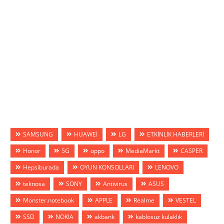
SAMSUNG
HUAWEİ
LG
ETKİNLİK HABERLERİ
Honor
5G
oppo
MediaMarkt
CASPER
Hepsiburada
OYUN KONSOLLARI
LENOVO
teknosa
SONY
Antivirus
ASUS
Monster.notebook
APPLE
Realme
VESTEL
SSD
NOKIA
akbank
kablosuz kulaklık