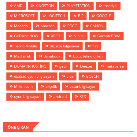
AMD
KİNGSTON
PLAYSTATİON
trendyol
MİCROSOFT
LOGİTECH
BİP
GOOGLE
Mcdodo
amazon
POCO
CANON
GeForce NOW
XBOX
zubizu
Garanti BBVA
Tecno Mobile
dizüstü bilgisayar
fizy
MediaTek
dynabook
Bulut teknolojileri
DOMAİN-HOSTİNG
getir
Deezer
metaverse
dizüstü oyun bilgisayarı
visa
BOSCH
Millenicom
arçelik
vatanbilgisayar
oyun bilgisayarı
android
RTX
ÖNE ÇIKAN