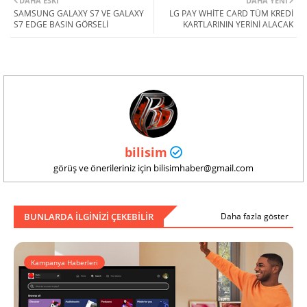
DAHA ESKI
DAHA YENI
SAMSUNG GALAXY S7 VE GALAXY
LG PAY WHİTE CARD TÜM KREDİ
S7 EDGE BASIN GÖRSELİ
KARTLARININ YERİNİ ALACAK
bilisim
görüş ve önerileriniz için bilisimhaber@gmail.com
BUNLARDA ILGINIZI ÇEKEBILIR
Daha fazla göster
Kampanya Haberleri