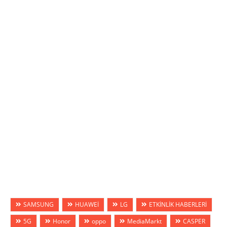
SAMSUNG
HUAWEİ
LG
ETKİNLİK HABERLERİ
5G
Honor
oppo
MediaMarkt
CASPER