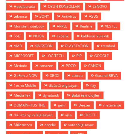
Hepsiburada
OYUN KONSOLLARI
LENOVO
teknosa
SONY
Antivirus
ASUS
Monster.notebook
APPLE
Realme
VESTEL
SSD
NOKIA
akbank
kablosuz kulaklık
AMD
KİNGSTON
PLAYSTATİON
trendyol
MİCROSOFT
LOGİTECH
BİP
GOOGLE
Mcdodo
amazon
POCO
CANON
GeForce NOW
XBOX
zubizu
Garanti BBVA
Tecno Mobile
dizüstü bilgisayar
fizy
MediaTek
dynabook
Bulut teknolojileri
DOMAİN-HOSTİNG
getir
Deezer
metaverse
dizüstü oyun bilgisayarı
visa
BOSCH
Millenicom
arçelik
vatanbilgisayar