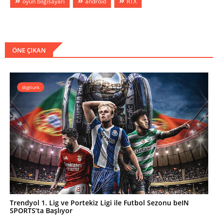
oyun bilgisayarı
android
RTX
ÖNE ÇIKAN
digiturk
Trendyol 1. Lig ve Portekiz Ligi ile Futbol Sezonu beIN
SPORTS’ta Başlıyor