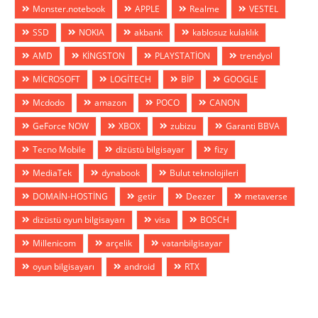
Monster.notebook
APPLE
Realme
VESTEL
SSD
NOKIA
akbank
kablosuz kulaklık
AMD
KİNGSTON
PLAYSTATİON
trendyol
MİCROSOFT
LOGİTECH
BİP
GOOGLE
Mcdodo
amazon
POCO
CANON
GeForce NOW
XBOX
zubizu
Garanti BBVA
Tecno Mobile
dizüstü bilgisayar
fizy
MediaTek
dynabook
Bulut teknolojileri
DOMAİN-HOSTİNG
getir
Deezer
metaverse
dizüstü oyun bilgisayarı
visa
BOSCH
Millenicom
arçelik
vatanbilgisayar
oyun bilgisayarı
android
RTX