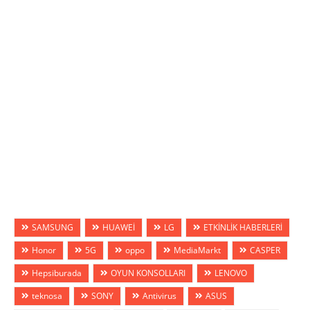
SAMSUNG
HUAWEİ
LG
ETKİNLİK HABERLERİ
Honor
5G
oppo
MediaMarkt
CASPER
Hepsiburada
OYUN KONSOLLARI
LENOVO
teknosa
SONY
Antivirus
ASUS