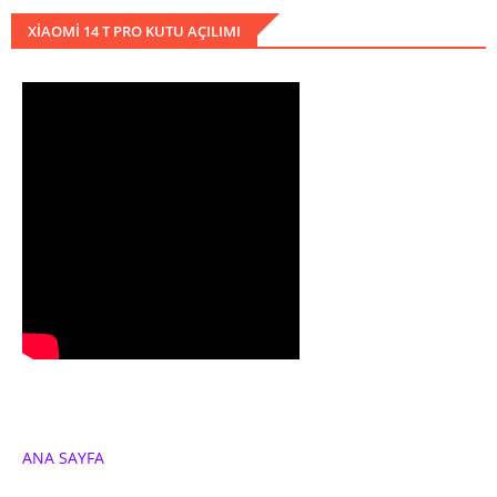
XIAOMI 14 T PRO KUTU AÇILIMI
ANA SAYFA