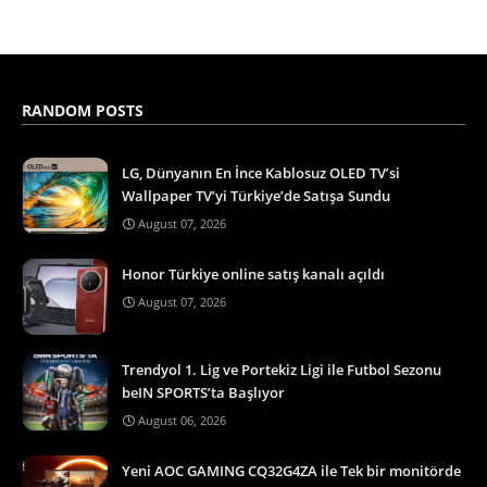
RANDOM POSTS
LG, Dünyanın En İnce Kablosuz OLED TV’si
Wallpaper TV’yi Türkiye’de Satışa Sundu
August 07, 2026
Honor Türkiye online satış kanalı açıldı
August 07, 2026
Trendyol 1. Lig ve Portekiz Ligi ile Futbol Sezonu
beIN SPORTS’ta Başlıyor
August 06, 2026
Yeni AOC GAMING CQ32G4ZA ile Tek bir monitörde