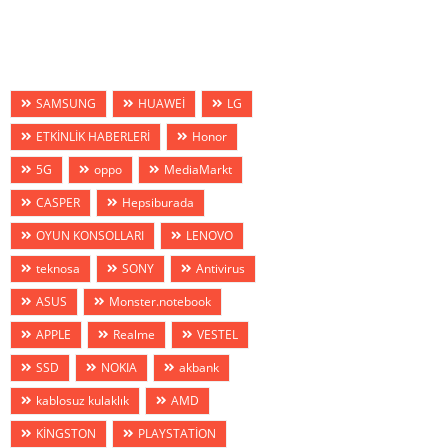
SAMSUNG
HUAWEİ
LG
ETKİNLİK HABERLERİ
Honor
5G
oppo
MediaMarkt
CASPER
Hepsiburada
OYUN KONSOLLARI
LENOVO
teknosa
SONY
Antivirus
ASUS
Monster.notebook
APPLE
Realme
VESTEL
SSD
NOKIA
akbank
kablosuz kulaklık
AMD
KİNGSTON
PLAYSTATİON