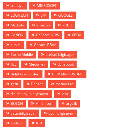
trendyol
MİCROSOFT
LOGİTECH
BİP
GOOGLE
Mcdodo
amazon
POCO
CANON
GeForce NOW
XBOX
zubizu
Garanti BBVA
Tecno Mobile
dizüstü bilgisayar
fizy
MediaTek
dynabook
Bulut teknolojileri
DOMAİN-HOSTİNG
getir
Deezer
metaverse
dizüstü oyun bilgisayarı
visa
BOSCH
Millenicom
arçelik
vatanbilgisayar
oyun bilgisayarı
android
RTX