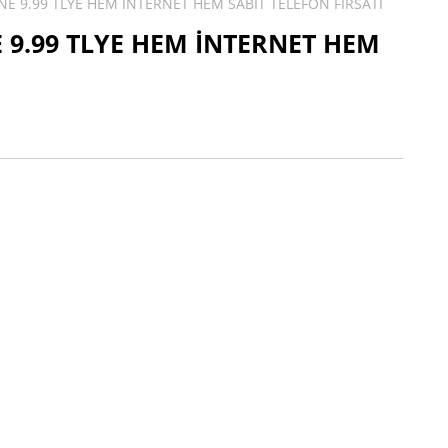
E 9.99 TLYE HEM İNTERNET HEM SABİT TELEFON FIRSATI
 9.99 TLYE HEM İNTERNET HEM