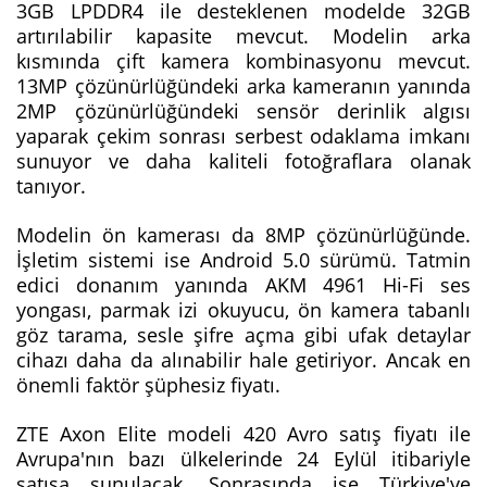
3GB LPDDR4 ile desteklenen modelde 32GB
artırılabilir kapasite mevcut. Modelin arka
kısmında çift kamera kombinasyonu mevcut.
13MP çözünürlüğündeki arka kameranın yanında
2MP çözünürlüğündeki sensör derinlik algısı
yaparak çekim sonrası serbest odaklama imkanı
sunuyor ve daha kaliteli fotoğraflara olanak
tanıyor.
Modelin ön kamerası da 8MP çözünürlüğünde.
İşletim sistemi ise Android 5.0 sürümü. Tatmin
edici donanım yanında AKM 4961 Hi-Fi ses
yongası, parmak izi okuyucu, ön kamera tabanlı
göz tarama, sesle şifre açma gibi ufak detaylar
cihazı daha da alınabilir hale getiriyor. Ancak en
önemli faktör şüphesiz fiyatı.
ZTE Axon Elite modeli 420 Avro satış fiyatı ile
Avrupa'nın bazı ülkelerinde 24 Eylül itibariyle
satışa sunulacak. Sonrasında ise Türkiye'ye