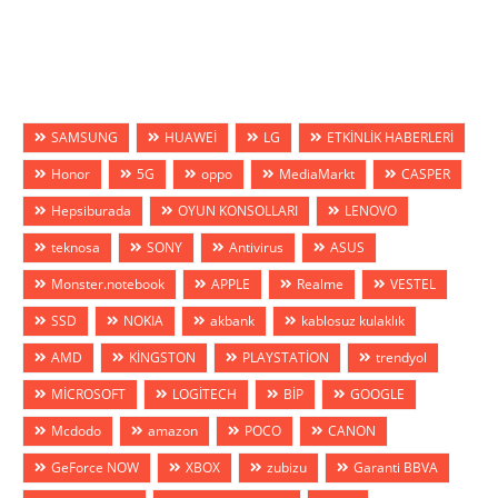
SAMSUNG
HUAWEİ
LG
ETKİNLİK HABERLERİ
Honor
5G
oppo
MediaMarkt
CASPER
Hepsiburada
OYUN KONSOLLARI
LENOVO
teknosa
SONY
Antivirus
ASUS
Monster.notebook
APPLE
Realme
VESTEL
SSD
NOKIA
akbank
kablosuz kulaklık
AMD
KİNGSTON
PLAYSTATİON
trendyol
MİCROSOFT
LOGİTECH
BİP
GOOGLE
Mcdodo
amazon
POCO
CANON
GeForce NOW
XBOX
zubizu
Garanti BBVA