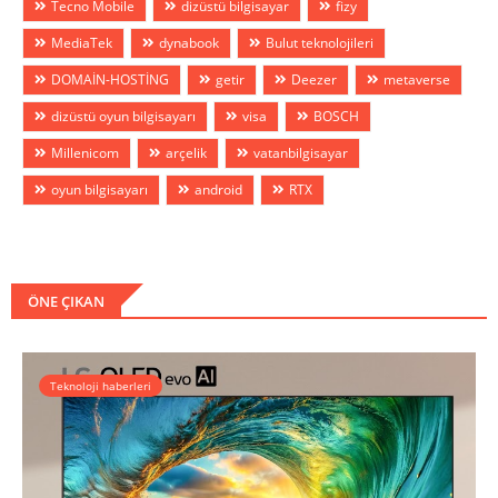
Tecno Mobile
dizüstü bilgisayar
fizy
MediaTek
dynabook
Bulut teknolojileri
DOMAİN-HOSTİNG
getir
Deezer
metaverse
dizüstü oyun bilgisayarı
visa
BOSCH
Millenicom
arçelik
vatanbilgisayar
oyun bilgisayarı
android
RTX
ÖNE ÇIKAN
Teknoloji haberleri