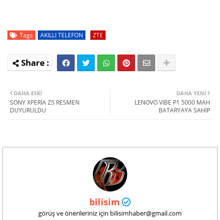
Tags
AKILLI TELEFON
ZTE
DAHA ESKI
DAHA YENI
SONY XPERİA Z5 RESMEN
LENOVO VİBE P1 5000 MAH
DUYURULDU
BATARYAYA SAHİP
bilisim
görüş ve önerileriniz için bilisimhaber@gmail.com