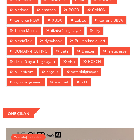
Mcdodo
amazon
POCO
CANON
GeForce NOW
XBOX
zubizu
Garanti BBVA
Tecno Mobile
dizüstü bilgisayar
fizy
MediaTek
dynabook
Bulut teknolojileri
DOMAİN-HOSTİNG
getir
Deezer
metaverse
dizüstü oyun bilgisayarı
visa
BOSCH
Millenicom
arçelik
vatanbilgisayar
oyun bilgisayarı
android
RTX
ÖNE ÇIKAN
Teknoloji haberleri