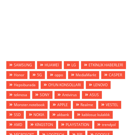
SAMSUNG
HUAWEİ
LG
ETKİNLİK HABERLERİ
Honor
5G
oppo
MediaMarkt
CASPER
Hepsiburada
OYUN KONSOLLARI
LENOVO
teknosa
SONY
Antivirus
ASUS
Monster.notebook
APPLE
Realme
VESTEL
SSD
NOKIA
akbank
kablosuz kulaklık
AMD
KİNGSTON
PLAYSTATİON
trendyol
MİCROSOFT
LOGİTECH
BİP
GOOGLE