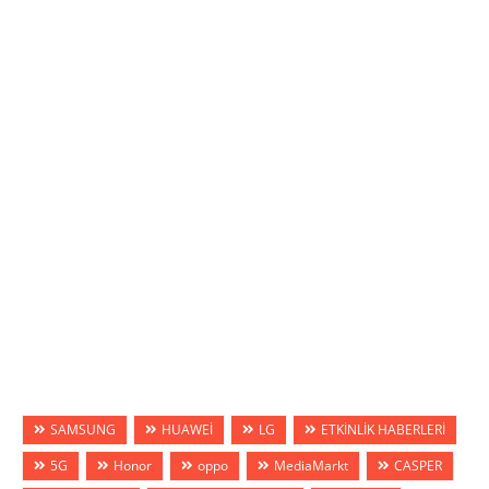
SAMSUNG
HUAWEİ
LG
ETKİNLİK HABERLERİ
5G
Honor
oppo
MediaMarkt
CASPER