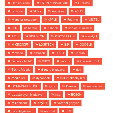
Hepsiburada
OYUN KONSOLLARI
LENOVO
teknosa
SONY
Antivirus
ASUS
Monster.notebook
APPLE
Realme
VESTEL
SSD
NOKIA
akbank
kablosuz kulaklık
AMD
KİNGSTON
PLAYSTATİON
trendyol
MİCROSOFT
LOGİTECH
BİP
GOOGLE
Mcdodo
amazon
POCO
CANON
GeForce NOW
XBOX
zubizu
Garanti BBVA
Tecno Mobile
dizüstü bilgisayar
fizy
MediaTek
dynabook
Bulut teknolojileri
DOMAİN-HOSTİNG
getir
Deezer
metaverse
dizüstü oyun bilgisayarı
visa
BOSCH
Millenicom
arçelik
vatanbilgisayar
oyun bilgisayarı
android
RTX