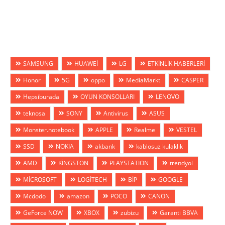
SAMSUNG
HUAWEİ
LG
ETKİNLİK HABERLERİ
Honor
5G
oppo
MediaMarkt
CASPER
Hepsiburada
OYUN KONSOLLARI
LENOVO
teknosa
SONY
Antivirus
ASUS
Monster.notebook
APPLE
Realme
VESTEL
SSD
NOKIA
akbank
kablosuz kulaklık
AMD
KİNGSTON
PLAYSTATİON
trendyol
MİCROSOFT
LOGİTECH
BİP
GOOGLE
Mcdodo
amazon
POCO
CANON
GeForce NOW
XBOX
zubizu
Garanti BBVA