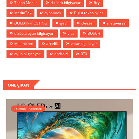
Tecno Mobile
dizüstü bilgisayar
fizy
MediaTek
dynabook
Bulut teknolojileri
DOMAİN-HOSTİNG
getir
Deezer
metaverse
dizüstü oyun bilgisayarı
visa
BOSCH
Millenicom
arçelik
vatanbilgisayar
oyun bilgisayarı
android
RTX
ÖNE ÇIKAN
Teknoloji haberleri